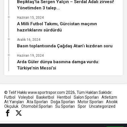
Beşiktaş’ta Sergen Yalçın – Serdal Adalı zirvesi!
Yönetimden 3 talep…
Haziran 15, 2024
A Milli Futbol Takımı, Gürcistan maçının
hazırlıklarını sürdürdü
Aralık 16, 2024
Basın toplantısında Çağdaş Atan’ı kızdıran soru
Haziran 19, 2024
Arda Güler dünya basınına damga vurdu:
Türkiye’nin Messi’si
© Telif Hakkı www.sportrspor.com 2026, Tüm Hakları Saklıdır.
Futbol
Voleybol
Basketbol
Hentbol
Salon Sporları
Atletizm
At Yarışları
Ata Sporları
Doğa Sporları
Motor Sporları
Atıcılık
Okçuluk
Otomobil Sporları
Su Sporları
Spor
Uncategorized