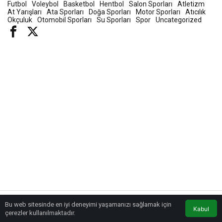
Futbol
Voleybol
Basketbol
Hentbol
Salon Sporları
Atletizm
At Yarışları
Ata Sporları
Doğa Sporları
Motor Sporları
Atıcılık
Okçuluk
Otomobil Sporları
Su Sporları
Spor
Uncategorized
Bu web sitesinde en iyi deneyimi yaşamanızı sağlamak için
Kabul
çerezler kullanılmaktadır.