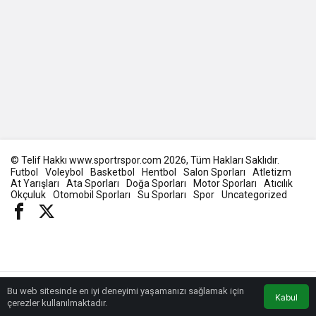
© Telif Hakkı www.sportrspor.com 2026, Tüm Hakları Saklıdır.
Futbol
Voleybol
Basketbol
Hentbol
Salon Sporları
Atletizm
At Yarışları
Ata Sporları
Doğa Sporları
Motor Sporları
Atıcılık
Okçuluk
Otomobil Sporları
Su Sporları
Spor
Uncategorized
Bu web sitesinde en iyi deneyimi yaşamanızı sağlamak için
Kabul
çerezler kullanılmaktadır.