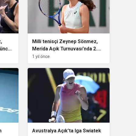
,
Milli tenisçi Zeynep Sönmez,
çüncü
Merida Açık Turnuvası’nda 2.
tura çıktı
1 yıl önce
n
Avustralya Açık’ta Iga Swiatek