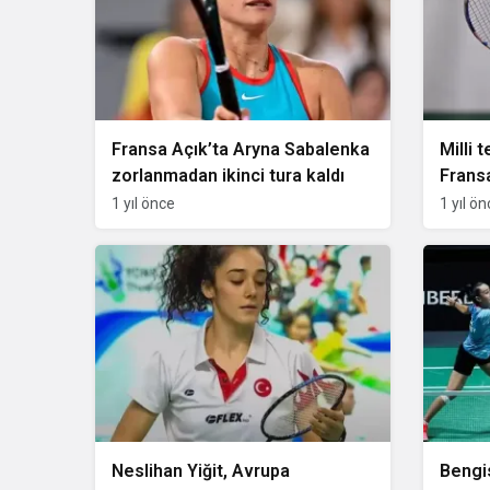
Fransa Açık’ta Aryna Sabalenka
Milli
zorlanmadan ikinci tura kaldı
Fransa
1 yıl önce
1 yıl ö
Neslihan Yiğit, Avrupa
Bengis