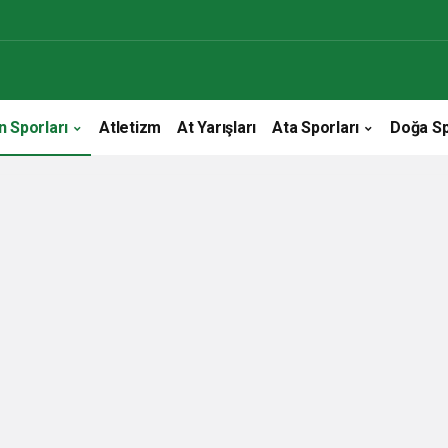
n Sporları
Atletizm
At Yarışları
Ata Sporları
Doğa Sp