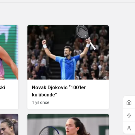
ski
Novak Djokovic “100’ler
kulübünde”
ek
1 yıl önce