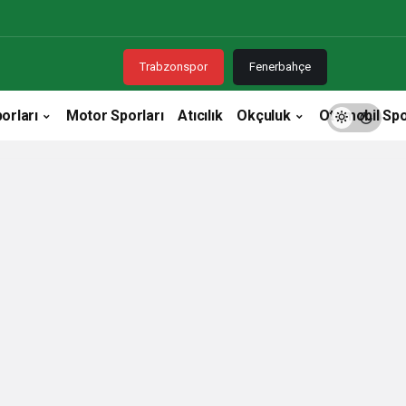
Trabzonspor
Fenerbahçe
orları
Motor Sporları
Atıcılık
Okçuluk
Otomobil Spo