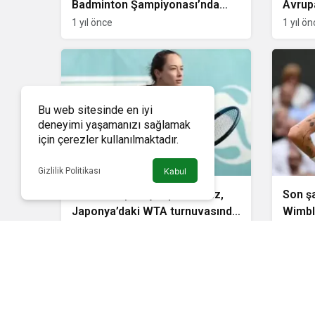
Badminton Şampiyonası’nda
Avrup
yarı finalde
Şampiy
1 yıl önce
1 yıl ö
Bu web sitesinde en iyi
deneyimi yaşamanızı sağlamak
için çerezler kullanılmaktadır.
Gizlilik Politikası
Kabul
Milli tenisçi Zeynep Sönmez,
Son ş
Japonya’daki WTA turnuvasında
Wimbl
ikinci tura yükseldi
2 yıl önce
2 yıl ö