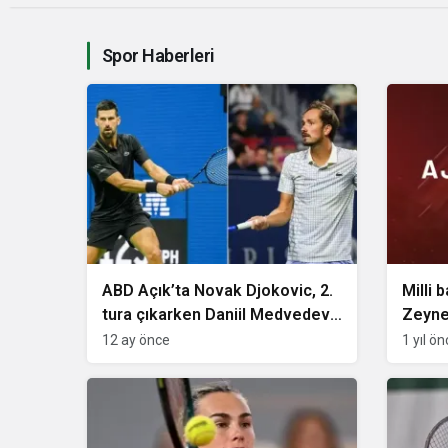
Spor Haberleri
ABD Açık’ta Novak Djokovic, 2.
Milli 
tura çıkarken Daniil Medvedev
Zeyne
veda etti
bronz
12 ay önce
1 yıl ö