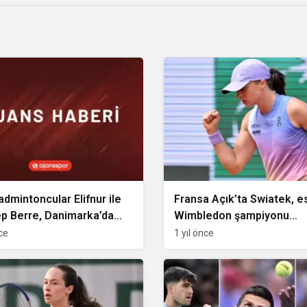
badmintoncular Elifnur ile
Fransa Açık’ta Swiatek, e
p Berre, Danimarka’da
Wimbledon şampiyonu
 madalya kazandı
Rıbakina’yı eleyerek çeyr
nce
1 yıl önce
finale yükseldi