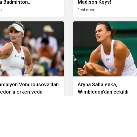
a Badminton
Madison Keys!
onası’nda ikinci yurda
nce
1 yıl önce
ampiyon Vondrousova’dan
Aryna Sabalenka,
edon’a erken veda
Wimbledon’dan çekildi
nce
2 yıl önce