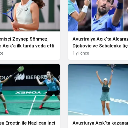
 tenisçi Zeynep Sönmez,
Avustralya Açık’ta Alcaraz
 Açık’a ilk turda veda etti
Djokovic ve Sabalenka ü
tura çıktı
nce
1 yıl önce
u Erçetin ile Nazlıcan İnci
Avusturya Açık’ta kazana