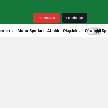
Trabzonspor
Fenerbahçe
orları
Motor Sporları
Atıcılık
Okçuluk
Otomobil Spo