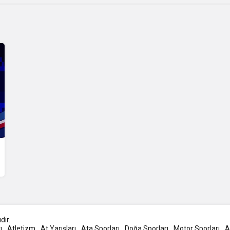
dır.
ı
Atletizm
At Yarışları
Ata Sporları
Doğa Sporları
Motor Sporları
At