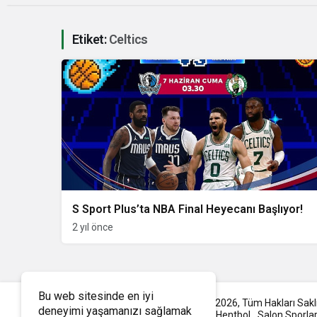
Etiket:
Celtics
S Sport Plus’ta NBA Final Heyecanı Başlıyor!
2 yıl önce
Bu web sitesinde en iyi
© Telif Hakkı www.sportrspor.com 2026, Tüm Hakları Saklı
deneyimi yaşamanızı sağlamak
Futbol
Voleybol
Basketbol
Hentbol
Salon Sporlar