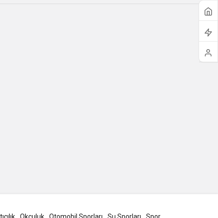
ıcılık
Okçuluk
Otomobil Sporları
Su Sporları
Spor