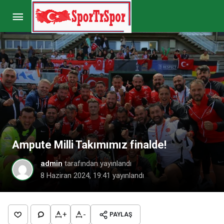
Ege Üniversitesi Futbol Takımı Türkiye
Şampiyonu Oldu
Paylaş
Yorum Yap
Ampute Milli Takımımız finalde!
admin
tarafından yayınlandı
8 Haziran 2024, 19:41
yayınlandı
+
-
PAYLAŞ