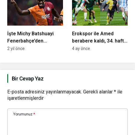
İşte Michy Batshuayi
Erokspor ile Amed
Fenerbahçe’den
berabere kaldı, 34. hafta
ayrılışına neden olan
Erzurumspor’a yaradı
2 yıl önce
4 ay önce
olay!
Bir Cevap Yaz
E-posta adresiniz yayınlanmayacak.
Gerekli alanlar
*
ile
işaretlenmişlerdir
Yorumunuz
*