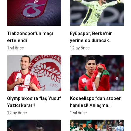
Trabzonspor’un maçı
Eyüpspor, Berke’nin
ertelendi
yerine dolduracak
kaleciyi buldu! İmza için
1 yıl önce
12 ay önce
İstanbul’da…
Olympiakos’ta flaş Yusuf
Kocaelispor’dan stoper
Yazıcı kararı!
hamlesi! Anlaşma
yakın…
12 ay önce
1 yıl önce