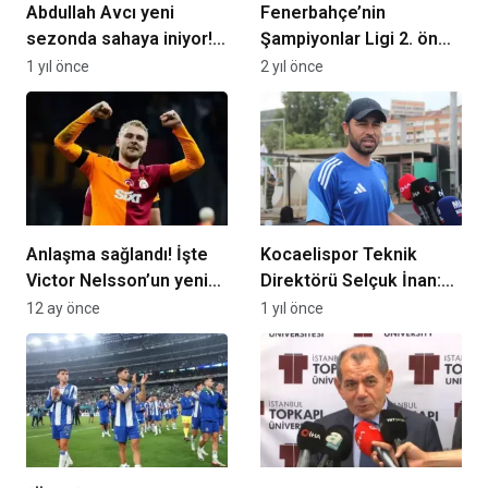
Abdullah Avcı yeni
Fenerbahçe’nin
sezonda sahaya iniyor!
Şampiyonlar Ligi 2. ön
İşte yeni adresi…
eleme turundaki rakibi
1 yıl önce
2 yıl önce
belli oldu
Anlaşma sağlandı! İşte
Kocaelispor Teknik
Victor Nelsson’un yeni
Direktörü Selçuk İnan:
adresi…
“Çok sıkıntılı bir
12 ay önce
1 yıl önce
dönemdeyiz”