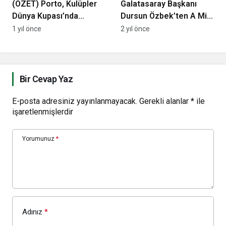
(ÖZET) Porto, Kulüpler
Galatasaray Başkanı
Dünya Kupası’nda
Dursun Özbek’ten A Milli
Palmeiras’la golsüz
Takım yorumu: “Şimdi
1 yıl önce
2 yıl önce
berabere kaldı
sıra Avusturya’da”
Bir Cevap Yaz
E-posta adresiniz yayınlanmayacak.
Gerekli alanlar
*
ile
işaretlenmişlerdir
Yorumunuz
*
Adınız
*