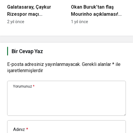
Galatasaray, Çaykur
Okan Buruk’tan flaş
Rizespor maçı
Mourinho açıklaması!
hazırlıklarını tamamladı
“İsmail Kartal kalsaydı
2 yıl önce
1 yıl önce
daha rekabetçi olurdu”
Bir Cevap Yaz
E-posta adresiniz yayınlanmayacak.
Gerekli alanlar
*
ile
işaretlenmişlerdir
Yorumunuz
*
Adınız
*