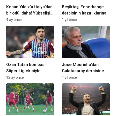
Kenan Yıldız’a İtalya’dan
Beşiktaş, Fenerbahçe
bir ödül daha! Yükselişi
derbisinin hazırlıklarına
sürüyor
devam etti
4 ay önce
1 yıl önce
Ozan Tufan bombası!
Jose Mourinho’dan
Süper Lig ekibiyle
Galatasaray derbisine
anlaştı, top
farklı sistem
12 ay önce
1 yıl önce
Trabzonspor’da…