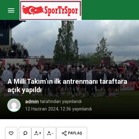
Gabriel Paulista’nın İstanbul’a geliş saati belli
oldu
Paylaş
Yorum Yap
A Milli Takım’ın ilk antrenmanı taraftara
açık yapıldı
admin
tarafından yayınlandı
12 Haziran 2024, 12:36
yayınlandı
+
-
PAYLAŞ