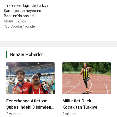
TYF Yelken Ligi’nde Türkiye
Şampiyonası heyecanı
Bodrum’da başladı
Nisan 1, 2026
"Su Sporları" içinde
Benzer Haberler
Fenerbahçe Atletizm
Milli atlet Dilek
Şubesi’ndeki 3 isimden
Koçak’tan Türkiye
olimpiyat kotası!
rekoru!
2 yıl önce
2 yıl önce