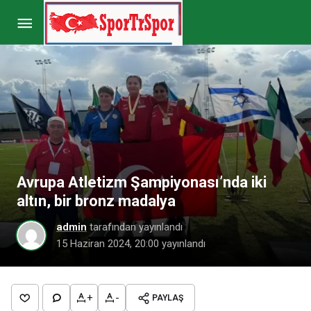
Decathlon MayFest’24, 9 bin sporsevere ev
sahipliği yaptı
Paylaş
Yorum Yap
Avrupa Atletizm Şampiyonası’nda iki
altın, bir bronz madalya
admin
tarafından yayınlandı
15 Haziran 2024, 20:00
yayınlandı
+
-
PAYLAŞ