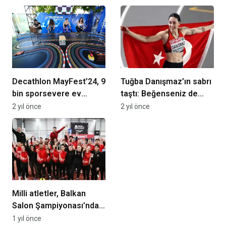
Decathlon MayFest’24, 9
Tuğba Danışmaz’ın sabrı
bin sporsevere ev
taştı: Beğenseniz de
sahipliği yaptı
beğenmeseniz de ben
2 yıl önce
2 yıl önce
Atatürk kızıyım
Milli atletler, Balkan
Salon Şampiyonası’nda
18 madalya kazandı
1 yıl önce