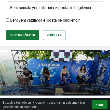
Beni sonraki yorumlar için e-posta ile bilgilendir.
Beni yeni yazılarda e-posta ile bilgilendir.
YORUM GÖNDER
GIRIŞ YAP
Decathlon MayFest’24, 9 bin
Bu web sitesinde en iyi deneyimi yaşamanızı sağlamak için
sporsevere ev sahipliği yaptı
Kabul
çerezler kullanılmaktadır.