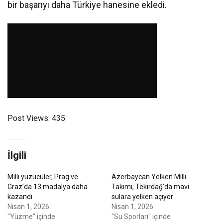
bir başarıyı daha Türkiye hanesine ekledi.
Post Views:
435
İlgili
Milli yüzücüler, Prag ve
Azerbaycan Yelken Milli
Graz’da 13 madalya daha
Takımı, Tekirdağ’da mavi
kazandı
sulara yelken açıyor
Nisan 1, 2026
Nisan 1, 2026
"Yüzme" içinde
"Su Sporları" içinde