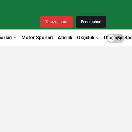
Trabzonspor
Fenerbahçe
orları
Motor Sporları
Atıcılık
Okçuluk
Otomobil Spo