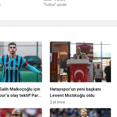
e
"Futbol" içinde
 Salih Malkoçoğlu için
Hatayspor’un yeni başkanı
’a olay teklif! Para
Levent Mıstıkoğlu oldu
2 yıl önce