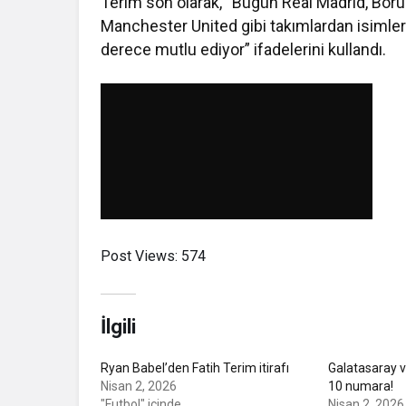
Terim son olarak, “Bugün Real Madrid, Boru
Manchester United gibi takımlardan isimleri
derece mutlu ediyor” ifadelerini kullandı.
Post Views:
574
İlgili
Ryan Babel’den Fatih Terim itirafı
Galatasaray 
Nisan 2, 2026
10 numara!
"Futbol" içinde
Nisan 2, 2026