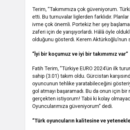
Terim, “Takımımıza çok güveniyorum. Türkiy
etti. Bu turnuvalar liglerden farklıdır. Plan
ivme çok önemli. Portekiz her şey başlamad
zaferi için de yarışıyorlardı. Hâlâ öyle old
olduğunu gösterdi. Kerem Aktürkoğlu’nun son
“İyi bir koçumuz ve iyi bir takımımız var”
Fatih Terim, “Türkiye EURO 2024’ün ilk turu
sahip (3.01) takım oldu. Gürcistan karşısınd
oyuncunun tehlike yaratabileceğini gösteriyo
gol atmayı başaramadı. Bu da onun için bir 
gerçekten istiyorum! Tabii ki kolay olmayac
Oyuncularımıza güveniyorum” dedi.
“Türk oyuncuların kalitesine ve yetenekl