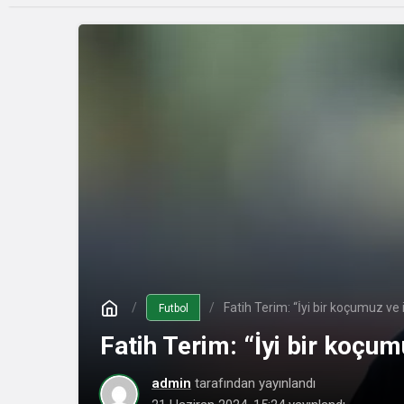
Fatih Terim: “İyi bir koçumuz ve 
Futbol
Fatih Terim: “İyi bir koçum
admin
tarafından yayınlandı