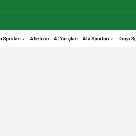
n Sporları
Atletizm
At Yarışları
Ata Sporları
Doğa Sp