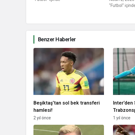
"Futbol" içind
Benzer Haberler
Beşiktaş’tan sol bek transferi
Inter’den
hamlesi!
Trabzonspor
+ takas…
2 yıl önce
1 yıl önce