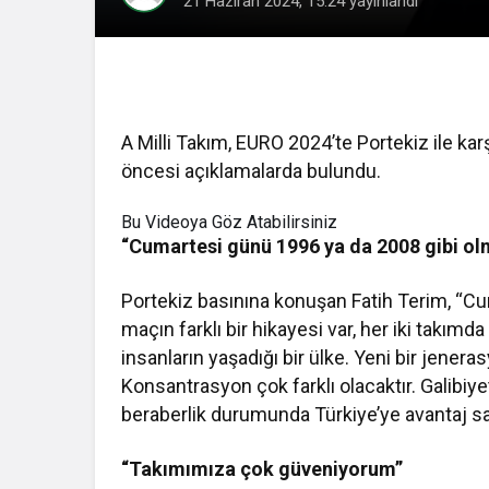
21 Haziran 2024, 15:24
yayınlandı
A Milli Takım, EURO 2024’te Portekiz ile kar
öncesi açıklamalarda bulundu.
Bu Videoya Göz Atabilirsiniz
“Cumartesi günü 1996 ya da 2008 gibi o
Portekiz basınına konuşan Fatih Terim, “C
maçın farklı bir hikayesi var, her iki takım
insanların yaşadığı bir ülke. Yeni bir jenera
Konsantrasyon çok farklı olacaktır. Galibiy
beraberlik durumunda Türkiye’ye avantaj sağl
“Takımımıza çok güveniyorum”