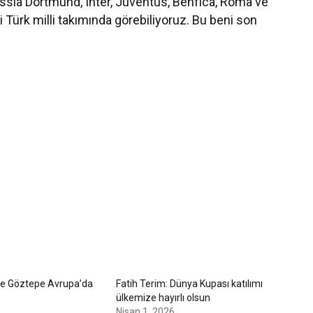
ssia Dortmund, Inter, Juventus, Benfica, Roma ve
 Türk milli takımında görebiliyoruz. Bu beni son
ve Göztepe Avrupa’da
Fatih Terim: Dünya Kupası katılımı
ülkemize hayırlı olsun
Nisan 1, 2026