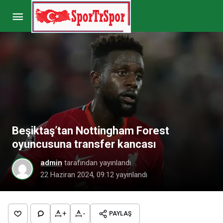
Ersin Destanoğlu, Beşiktaş’tan ayrılmak istiyor
Paylaş
Yorum Yap
Beşiktaş’tan Nottingham Forest
oyuncusuna transfer kancası
admin
tarafından yayınlandı
22 Haziran 2024, 09:12
yayınlandı
+
-
PAYLAŞ