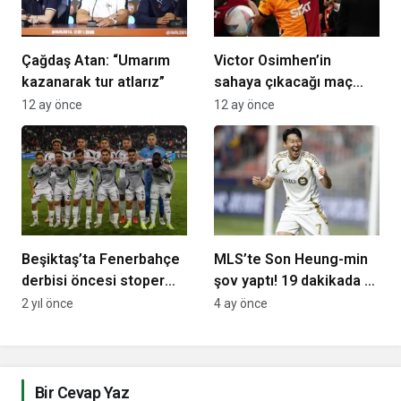
Çağdaş Atan: “Umarım
Victor Osimhen’in
kazanarak tur atlarız”
sahaya çıkacağı maç
belli oldu!
12 ay önce
12 ay önce
Beşiktaş’ta Fenerbahçe
MLS’te Son Heung-min
derbisi öncesi stoper
şov yaptı! 19 dakikada 4
krizi
asist
2 yıl önce
4 ay önce
Bir Cevap Yaz