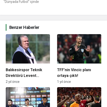
"Dünyada Futbol" içinde
Benzer Haberler
Balıkesirspor Teknik
TFF’nin Vincic planı
Direktörü Levent
ortaya çıktı!
Eriş’ten “Yumruk”
2 yıl önce
1 yıl önce
açıklaması