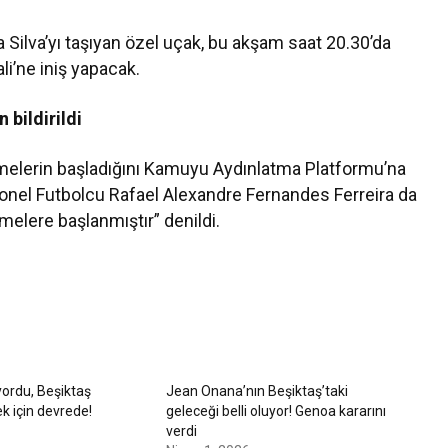
fa Silva’yı taşıyan özel uçak, bu akşam saat 20.30’da
i’ne iniş yapacak.
bildirildi
üşmelerin başladığını Kamuyu Aydınlatma Platformu’na
syonel Futbolcu Rafael Alexandre Fernandes Ferreira da
melere başlanmıştır” denildi.
yordu, Beşiktaş
Jean Onana’nın Beşiktaş’taki
k için devrede!
geleceği belli oluyor! Genoa kararını
verdi