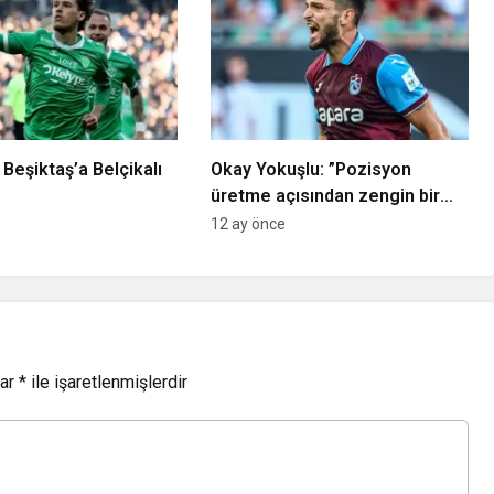
 Beşiktaş’a Belçikalı
Okay Yokuşlu: ”Pozisyon
üretme açısından zengin bir
maç olmadı”
12 ay önce
lar
*
ile işaretlenmişlerdir