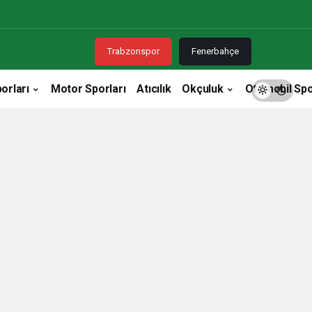
Trabzonspor
Fenerbahçe
orları
Motor Sporları
Atıcılık
Okçuluk
Otomobil Spo