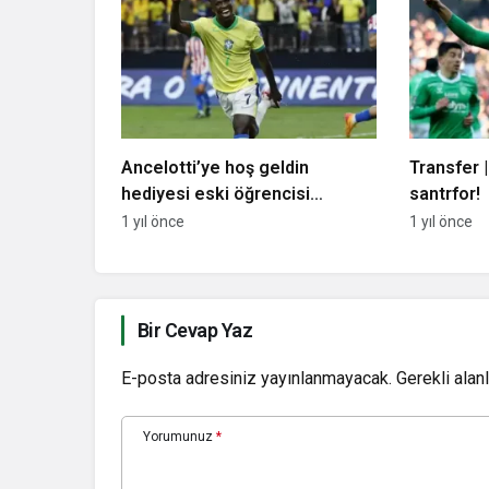
Ancelotti’ye hoş geldin
Transfer |
hediyesi eski öğrencisi
santrfor!
Vinicius Junior’dan
1 yıl önce
1 yıl önce
Bir Cevap Yaz
E-posta adresiniz yayınlanmayacak.
Gerekli alan
Yorumunuz
*