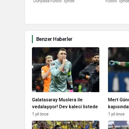
"Dünyada Futbol" içinde
"Futbol" içind
Benzer Haberler
Galatasaray Muslera ile
Mert Güno
vedalaşıyor! Dev kaleci listede
kapısınd
gerçekleş
1 yıl önce
1 yıl önce