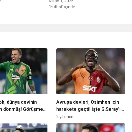
e
Nisan 1, 2026
"Futbol" içinde
k, dünya devinin
Avrupa devleri, Osimhen için
an dönmüş! Görüşme
harekete geçti! İşte G.Saray’ın
tirildi…
güvencesi…
2 yıl önce