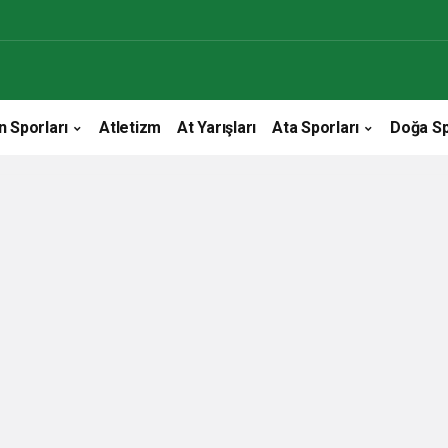
n Sporları
Atletizm
At Yarışları
Ata Sporları
Doğa Sp