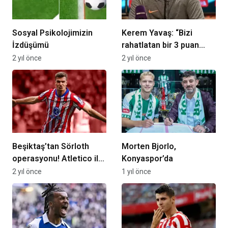
Sosyal Psikolojimizin
Kerem Yavaş: “Bizi
İzdüşümü
rahatlatan bir 3 puan
oldu”
2 yıl önce
2 yıl önce
Beşiktaş’tan Sörloth
Morten Bjorlo,
operasyonu! Atletico ile
Konyaspor’da
anlaşma tamam
2 yıl önce
1 yıl önce