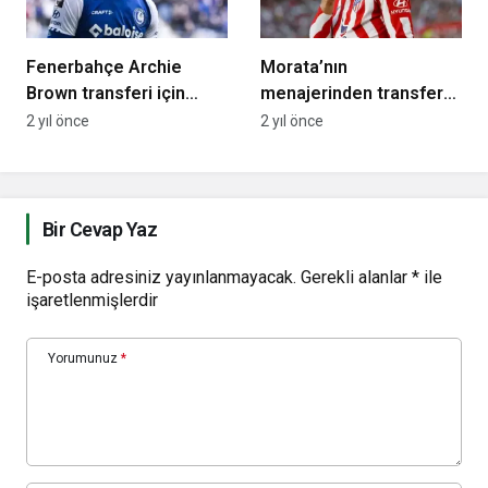
Fenerbahçe Archie
Morata’nın
Brown transferi için
menajerinden transfer
görüşmelere başladı!
açıklaması!
2 yıl önce
2 yıl önce
Fenerbahçe…
Bir Cevap Yaz
E-posta adresiniz yayınlanmayacak.
Gerekli alanlar
*
ile
işaretlenmişlerdir
Yorumunuz
*