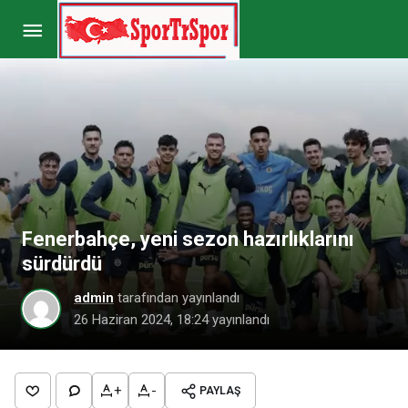
Göztepe, Isaac Solet’i açıkladı
Paylaş
Yorum Yap
Fenerbahçe, yeni sezon hazırlıklarını
sürdürdü
admin
tarafından yayınlandı
26 Haziran 2024, 18:24
yayınlandı
+
-
PAYLAŞ