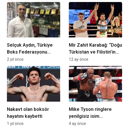
Selçuk Aydın, Türkiye
Mir Zahit Karabağ: “Doğu
Boks Federasyonu
Türkistan ve Filistin’in
başkanlığına aday oluyor
sesi olmaya çalıştım”
2 yıl önce
12 ay önce
Nakavt olan boksör
Mike Tyson ringlere
hayatını kaybetti
yenilgisiz isim
karşısında dönüyor!
1 yıl önce
4 ay önce