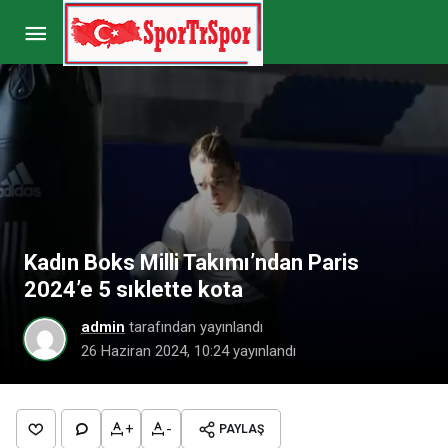
Kadın Boks Milli Takımı’ndan Paris 2024’e 5
sıklette kota
Yorum Yap
Kadın Boks Milli Takımı’ndan Paris
2024’e 5 sıklette kota
admin
tarafından yayınlandı
26 Haziran 2024, 10:24
yayınlandı
+
-
PAYLAŞ