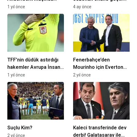
rotasyon! İşte derbinin
Puanların yüzde 38’i
1 yıl önce
4 ay önce
kalecisi
İstanbul takımlarından!
TFF’nin düdük astırdığı
Fenerbahçe’den
hakemler Avrupa İnsan
Mourinho için Everton
Hakları Mahkemesi’nde!
iddialarına yanıt
1 yıl önce
2 yıl önce
Suçlu Kim?
Kaleci transferinde dev
derbi! Galatasaray ile
2 yıl önce