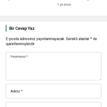
Beşiktaş karşı karşıya
1 yıl önce
Bir Cevap Yaz
E-posta adresiniz yayınlanmayacak.
Gerekli alanlar
*
ile
işaretlenmişlerdir
Yorumunuz
*
Adınız
*