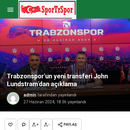
Sivasspor’da genç oyuncular sezonu açtı
Paylaş
Yorum Yap
Trabzonspor’un yeni transferi John
Lundstram’dan açıklama
admin
tarafından yayınlandı
27 Haziran 2024, 18:36
yayınlandı
+
-
PAYLAŞ