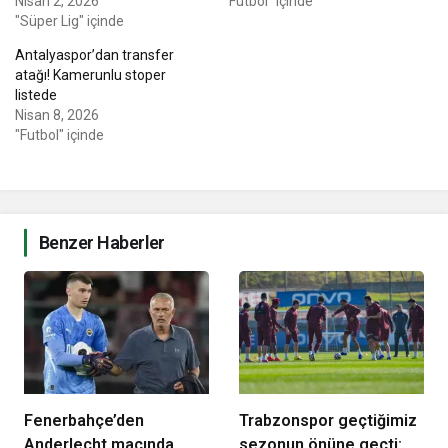
Nisan 2, 2026
"Futbol" içinde
"Süper Lig" içinde
Antalyaspor’dan transfer
atağı! Kamerunlu stoper
listede
Nisan 8, 2026
"Futbol" içinde
Benzer Haberler
Fenerbahçe’den
Trabzonspor geçtiğimiz
Anderlecht maçında
sezonun önüne geçti: