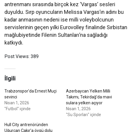
antrenmanı sırasında birçok kez ‘Vargas’ sesleri
duyuldu. Sırp oyuncuların Melissa Vargas’ın adını bu
kadar anmasının nedeni ise milli voleybolcunun
servislerinin geçen yılki Eurovolley finalinde Sırbistan
mağlubiyetinde Filenin Sultanları’na sağladığı
katkıydı.
Post Views:
389
İlgili
Trabzonspor’da Ernest Muçi
Azerbaycan Yelken Milli
sevinci
Takımı, Tekirdağ’da mavi
Nisan 1, 2026
sulara yelken açıyor
"Futbol" içinde
Nisan 1, 2026
"Su Sporları" içinde
Hull City antrenöründen
Uğurcan Çakır’a övgü dolu