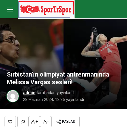
Mehmet Akif Üstündağ’dan iddialara mektuplu
tepki geldi
Paylaş
Yorum Yap
Sırbistan’ın olimpiyat antrenmanında
Melissa Vargas sesleri!
admin
tarafından yayınlandı
28 Haziran 2024, 12:36
yayınlandı
+
-
PAYLAŞ