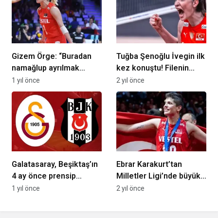
Gizem Örge: “Buradan
Tuğba Şenoğlu İvegin ilk
namağlup ayrılmak
kez konuştu! Filenin
istiyoruz”
Sultanları’nın Paris
1 yıl önce
2 yıl önce
kadrosundan çıkarılması
olay olmuştu
Galatasaray, Beşiktaş’ın
Ebrar Karakurt’tan
4 ay önce prensip
Milletler Ligi’nde büyük
anlaşmasına vardığı
başarı: Baladın, Güneş ve
1 yıl önce
2 yıl önce
oyuncuyu transfer etti
Erdem de listede