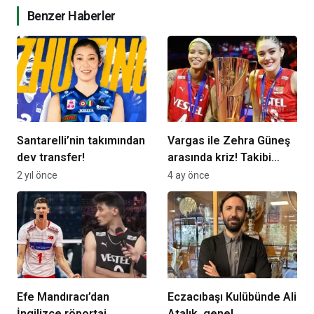
Benzer Haberler
Santarelli’nin takımından
Vargas ile Zehra Güneş
dev transfer!
arasında kriz! Takibi
bıraktılar
2 yıl önce
4 ay önce
Efe Mandıracı’dan
Eczacıbaşı Kulübünde Ali
İngilizce röportaj
Atalık, genel