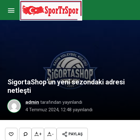
Rus ekibinin başkanından Ebrar Karakurt
itirafları: Onun sayesinde…
Paylaş
Yorum Yap
SigortaShop’un yeni sezondaki adresi
netleşti
admin
tarafından yayınlandı
4 Temmuz 2024, 12:48
yayınlandı
+
-
PAYLAŞ