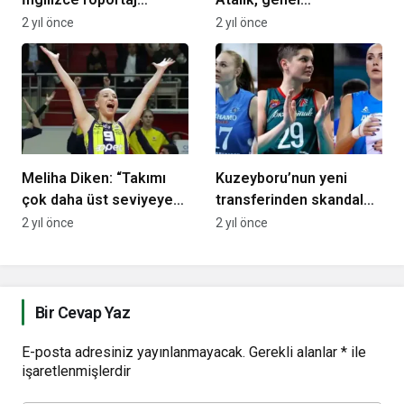
açıklaması: Her şey bir
koordinatör olarak
2 yıl önce
2 yıl önce
anda gelişti
atandı
Meliha Diken: “Takımı
Kuzeyboru’nun yeni
çok daha üst seviyeye
transferinden skandal
taşıyacağız”
Ebrar Karakurt sözleri
2 yıl önce
2 yıl önce
Bir Cevap Yaz
E-posta adresiniz yayınlanmayacak.
Gerekli alanlar
*
ile
işaretlenmişlerdir