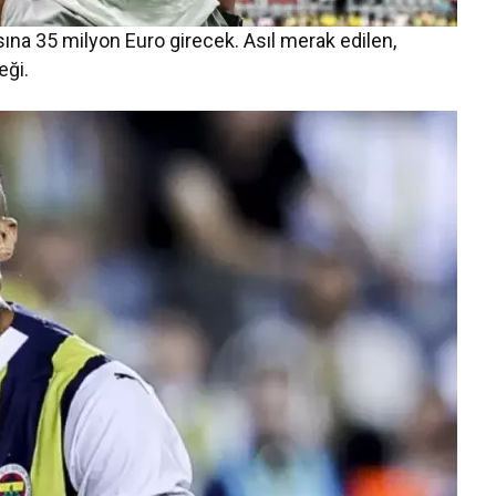
sına 35 milyon Euro girecek. Asıl merak edilen,
eği.