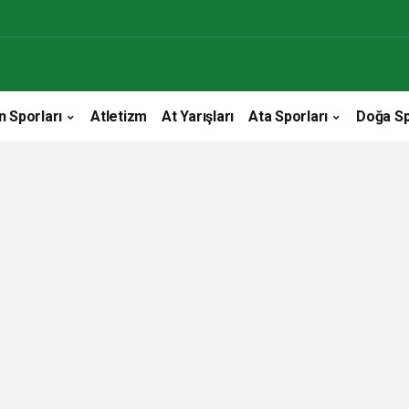
n Sporları
Atletizm
At Yarışları
Ata Sporları
Doğa Sp