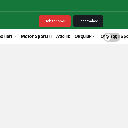
Trabzonspor
Fenerbahçe
orları
Motor Sporları
Atıcılık
Okçuluk
Otomobil Spo