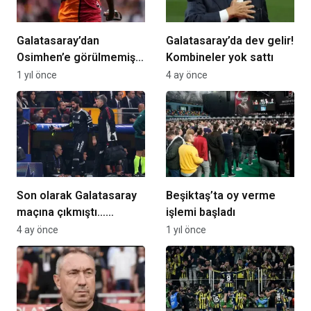
Galatasaray’dan
Galatasaray’da dev gelir!
Osimhen’e görülmemiş
Kombineler yok sattı
teklif!
1 yıl önce
4 ay önce
Son olarak Galatasaray
Beşiktaş’ta oy verme
maçına çıkmıştı…
işlemi başladı
Alisson sezonu kapattı!
4 ay önce
1 yıl önce