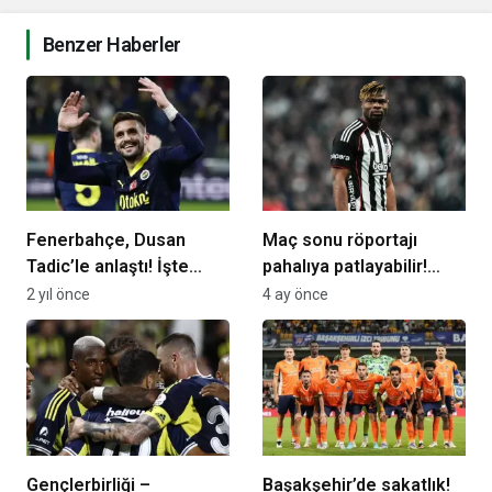
Benzer Haberler
Fenerbahçe, Dusan
Maç sonu röportajı
Tadic’le anlaştı! İşte
pahalıya patlayabilir!
sözleşme süresi ve yıllık
Emmanuel Agbadou,
2 yıl önce
4 ay önce
ücreti…
PFDK’ya sevk edildi
Gençlerbirliği –
Başakşehir’de sakatlık!