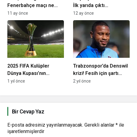
Fenerbahçe maçı ne
İlk yarıda çıktı…
zaman, saat kaçta ve
11 ay önce
12 ay önce
hangi kanalda? İşte
muhtemel 11’ler…
2025 FIFA Kulüpler
Trabzonspor’da Denswil
Dünya Kupası’nın
krizi! Fesih için şartı
biletleri yok satıyor
ortaya çıktı…
1 yıl önce
2 yıl önce
Bir Cevap Yaz
E-posta adresiniz yayınlanmayacak.
Gerekli alanlar
*
ile
işaretlenmişlerdir