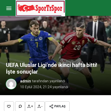
Transfer | Maksut Taşkıran Elazığspor’da
Paylaş
Yorum Yap
UEFA Uluslar Ligi’nde ikinci hafta bitti!
İşte sonuçlar
admin
tarafından yayınlandı
10 Eylül 2024, 21:24
yayınlandı
+
-
PAYLAŞ