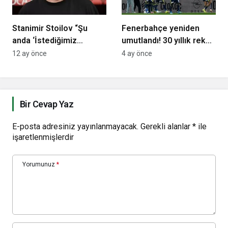
Stanimir Stoilov “Şu
Fenerbahçe yeniden
anda ‘İstediğimiz
umutlandı! 30 yıllık rekor
seviyedeyiz, iyiyiz’
kırıldı
12 ay önce
4 ay önce
demekten çok
uzaktayım”
Bir Cevap Yaz
E-posta adresiniz yayınlanmayacak.
Gerekli alanlar
*
ile
işaretlenmişlerdir
Yorumunuz
*