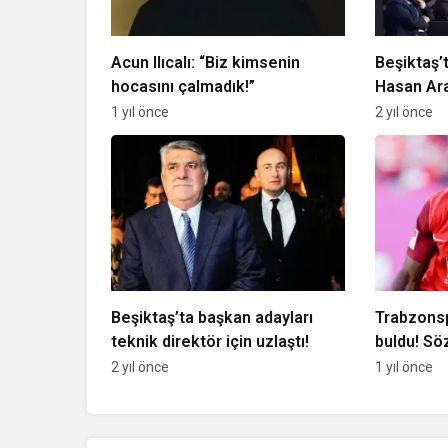
Acun Ilıcalı: “Biz kimsenin
Beşiktaş’
hocasını çalmadık!”
Hasan Ara
Nur Çebi’
1 yıl önce
2 yıl önce
Beşiktaş’ta başkan adayları
Trabzons
teknik direktör için uzlaştı!
buldu! S
kullanıla
2 yıl önce
1 yıl önce