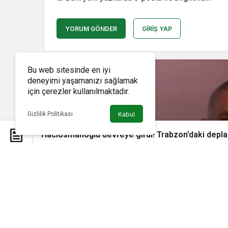
YORUM GÖNDER
GIRIŞ YAP
Bu web sitesinde en iyi
deneyimi yaşamanızı sağlamak
için çerezler kullanılmaktadır.
Gizlilik Politikası
Kabul
Hacıosmanoğlu devreye girdi! Trabzon’daki depla
Hacıosmanoğlu devreye girdi! T
Futbol
Hacıosmanoğlu devreye gi