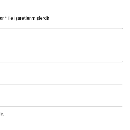
lar
*
ile işaretlenmişlerdir
r.