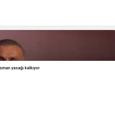
sman yasağı kalkıyor
rabzon’daki deplasman yasağı kalkıyor
rdi! Trabzon’daki deplasman