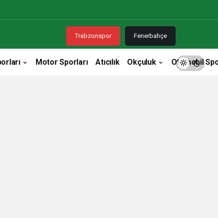
Trabzonspor
Fenerbahçe
orları
Motor Sporları
Atıcılık
Okçuluk
Otomobil Spo