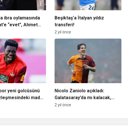
ta ibra oylamasında
Beşiktaş’a İtalyan yıldız
t’e “evet”, Ahmet
transferi!
ye “hayır” oyu
2 yıl önce
por yeni golcüsünü
Nicolo Zaniolo açıkladı:
özleşmesindeki madde
Galatasaray’da mı kalacak,
cak…
transfer mi olacak?
2 yıl önce