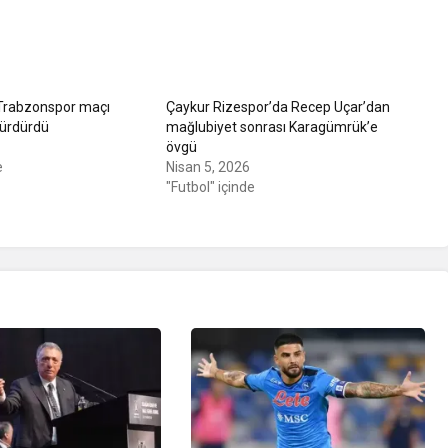
 Trabzonspor maçı
Çaykur Rizespor’da Recep Uçar’dan
 sürdürdü
mağlubiyet sonrası Karagümrük’e
övgü
e
Nisan 5, 2026
"Futbol" içinde