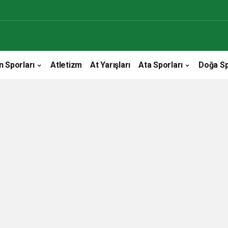
n Sporları
Atletizm
At Yarışları
Ata Sporları
Doğa Sp