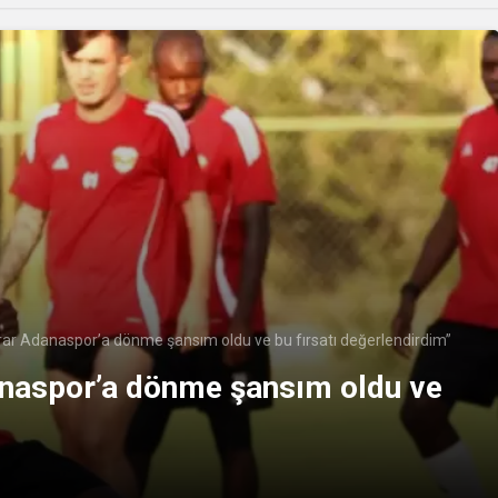
rar Adanaspor’a dönme şansım oldu ve bu fırsatı değerlendirdim”
anaspor’a dönme şansım oldu ve