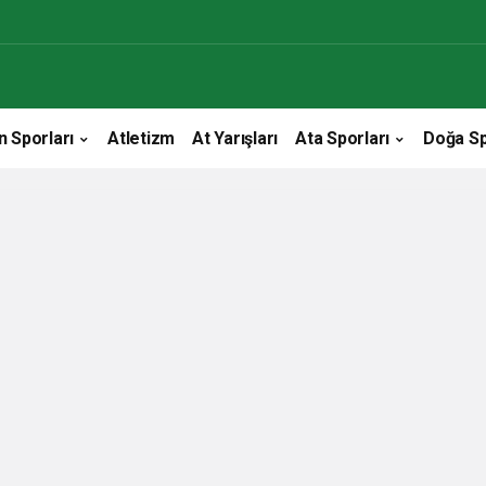
n Sporları
Atletizm
At Yarışları
Ata Sporları
Doğa Sp