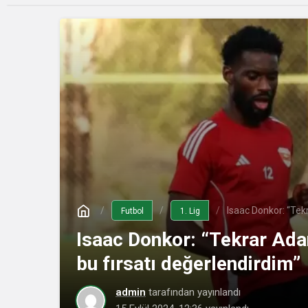
Isaac Donkor: “Tek
Futbol
1. Lig
Isaac Donkor: “Tekrar Ad
bu fırsatı değerlendirdim”
admin
tarafından yayınlandı