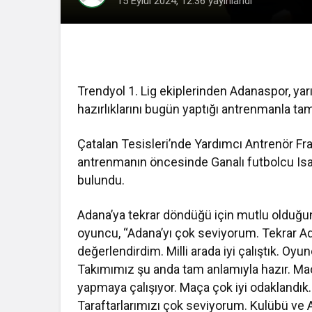
15 Eylül 2024, 12:36
yayınlandı
Trendyol 1. Lig ekiplerinden Adanaspor, y
hazırlıklarını bugün yaptığı antrenmanla ta
Çatalan Tesisleri’nde Yardımcı Antrenör F
antrenmanın öncesinde Ganalı futbolcu Is
bulundu.
Adana’ya tekrar döndüğü için mutlu olduğunu
oyuncu, “Adana’yı çok seviyorum. Tekrar A
değerlendirdim. Milli arada iyi çalıştık. Oyuncu
Takımımız şu anda tam anlamıyla hazır. Maç
yapmaya çalışıyor. Maça çok iyi odaklandık
Taraftarlarımızı çok seviyorum. Kulübü ve 