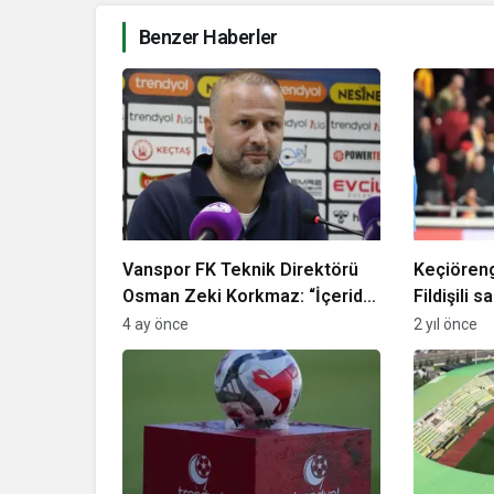
Benzer Haberler
Vanspor FK Teknik Direktörü
Keçiöreng
Osman Zeki Korkmaz: “İçeride
Fildişili s
konuştuk… Bize yakışmadı”
4 ay önce
2 yıl önce