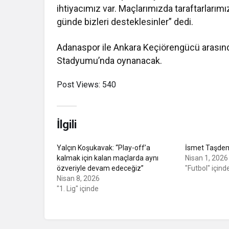
ihtiyacımız var. Maçlarımızda taraftarlarımı
günde bizleri desteklesinler” dedi.
Adanaspor ile Ankara Keçiörengücü arasınd
Stadyumu’nda oynanacak.
Post Views:
540
İlgili
Yalçın Koşukavak: “Play-off’a
İsmet Taşdemi
kalmak için kalan maçlarda aynı
Nisan 1, 2026
özveriyle devam edeceğiz”
"Futbol" içind
Nisan 8, 2026
"1. Lig" içinde