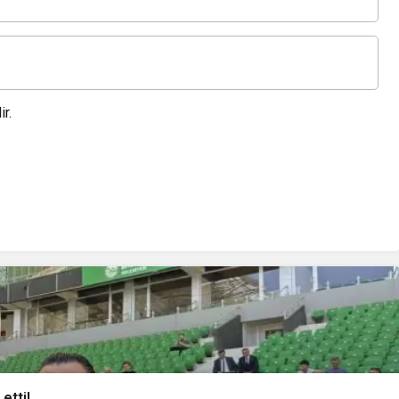
r.
etti!