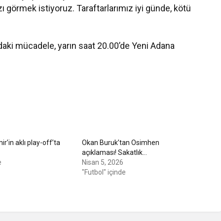
zı görmek istiyoruz. Taraftarlarımız iyi günde, kötü
aki mücadele, yarın saat 20.00’de Yeni Adana
r’in aklı play-off’ta
Okan Buruk’tan Osimhen
açıklaması! Sakatlık…
e
Nisan 5, 2026
"Futbol" içinde