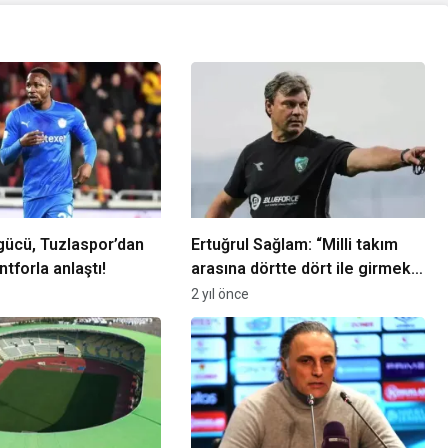
ücü, Tuzlaspor’dan
Ertuğrul Sağlam: “Milli takım
antforla anlaştı!
arasına dörtte dört ile girmek
istiyoruz”
2 yıl önce