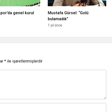
spor’da genel kurul
Mustafa Gürsel: “Golü
bulamadık”
1 yıl önce
lar
*
ile işaretlenmişlerdir