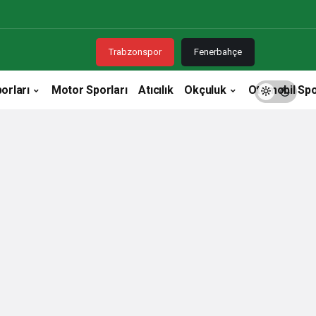
Trabzonspor
Fenerbahçe
orları
Motor Sporları
Atıcılık
Okçuluk
Otomobil Spo