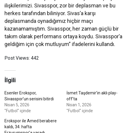
ilişkilerimizi. Sivasspor, zor bir deplasman ve bu
herkes tarafından biliniyor. Sivas’a karşı
deplasmanda oynadığımız hiçbir maçı
kazanamamıştım. Sivasspor, her zaman güçlü bir
takım olarak performans ortaya koydu. Sivasspor’a
geldiğim için çok mutluyum” ifadelerini kullandı.
Post Views:
442
İlgili
Esenler Erokspor,
İsmet Taşdemir’in aklı play-
Sivasspor’un serisini bitirdi
off’ta
Nisan 5, 2026
Nisan 1, 2026
"Futbol" içinde
"Futbol" içinde
Erokspor ile Amed berabere
kaldı, 34. hafta
Erzurumspor’a yaradı