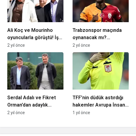
Ali Koç ve Mourinho
Trabzonspor maçında
oyuncularla görüştü! İşte
oynanacak mı?
Başakşehir maçı planı
Galatasaraylı Victor
2 yıl önce
2 yıl önce
Osimhen cevapladı
Serdal Adalı ve Fikret
TFF’nin düdük astırdığı
Orman’dan adaylık
hakemler Avrupa İnsan
açıklaması! “Beşiktaş’ı
Hakları Mahkemesi’nde!
2 yıl önce
1 yıl önce
yalnız bırakmam”