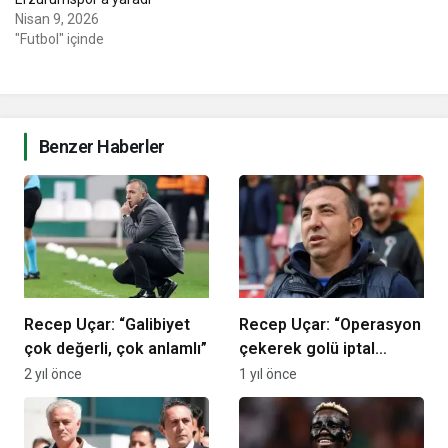
Nisan 9, 2026
"Futbol" içinde
Benzer Haberler
Recep Uçar: “Galibiyet
Recep Uçar: “Operasyon
çok değerli, çok anlamlı”
çekerek golü iptal
ettiler”
2 yıl önce
1 yıl önce