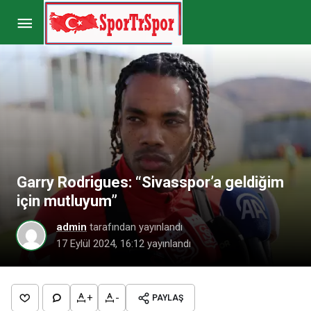
Mevlüt Çavuşoğlu: “Alanya’ya borcumuz
ödemekle bitmez”
Paylaş
Yorum Yap
Garry Rodrigues: “Sivasspor’a geldiğim
için mutluyum”
admin
tarafından yayınlandı
17 Eylül 2024, 16:12
yayınlandı
+
-
PAYLAŞ