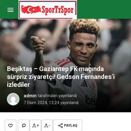
Osayi’nin Fenerbahçe’den sözleşme uzatmak
için istediği ücret belli oldu
Paylaş
Yorum Yap
Beşiktaş – Gaziantep FK maçında
sürpriz ziyaretçi! Gedson Fernandes’i
izlediler
admin
tarafından yayınlandı
7 Ekim 2024, 13:24
yayınlandı
+
-
PAYLAŞ