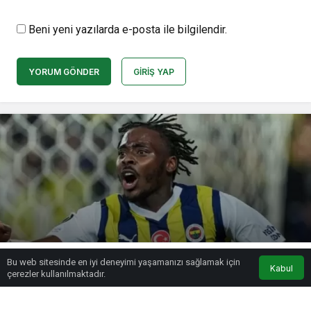
Beni yeni yazılarda e-posta ile bilgilendir.
YORUM GÖNDER
GIRIŞ YAP
Osayi’nin Fenerbahçe’den sözleşme
Bu web sitesinde en iyi deneyimi yaşamanızı sağlamak için
uzatmak için istediği ücret belli oldu
Kabul
çerezler kullanılmaktadır.
admin
tarafından yayınlandı