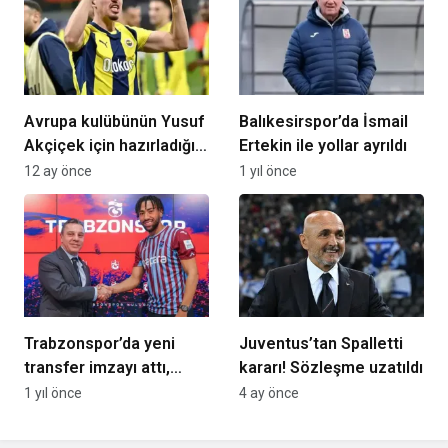
Avrupa kulübünün Yusuf
Balıkesirspor’da İsmail
Akçiçek için hazırladığı
Ertekin ile yollar ayrıldı
scouting raporu ortaya
12 ay önce
1 yıl önce
çıktı: “Orası için çok
ideal”
Trabzonspor’da yeni
Juventus’tan Spalletti
transfer imzayı attı,
kararı! Sözleşme uzatıldı
formayı giydi
1 yıl önce
4 ay önce