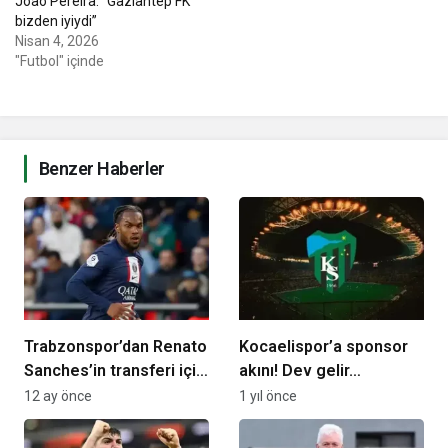
Joao Pereira: “Gaziantep FK
bizden iyiydi”
Nisan 4, 2026
"Futbol" içinde
Benzer Haberler
Trabzonspor’dan Renato
Kocaelispor’a sponsor
Sanches’in transferi için
akını! Dev gelir…
flaş karar!
12 ay önce
1 yıl önce