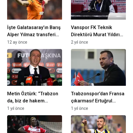
İşte Galatasaray’ın Barış
Vanspor FK Teknik
Alper Yılmaz transferi
Direktörü Murat Yıldırım:
için NEOM’a sunduğu 6
“24 saat bile dinlenme
12 ay önce
2 yıl önce
şart
fırsatı olmadı”
Metin Öztürk: ”Trabzon
Trabzonspor’dan Fransa
da, biz de hakem
çıkarması! Ertuğrul
atamasından mutlu
Doğan transfer
1 yıl önce
1 yıl önce
değiliz”
masasında