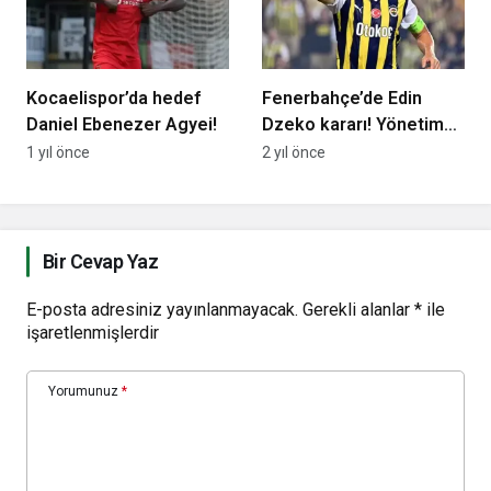
Kocaelispor’da hedef
Fenerbahçe’de Edin
Daniel Ebenezer Agyei!
Dzeko kararı! Yönetim
içinde konuşulmaya
1 yıl önce
2 yıl önce
başlandı
Bir Cevap Yaz
E-posta adresiniz yayınlanmayacak.
Gerekli alanlar
*
ile
işaretlenmişlerdir
Yorumunuz
*