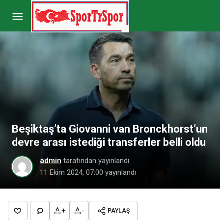
Fenerbahçe’de İrfan Can Kahveci kararını verdi
Paylaş
Yorum Yap
Beşiktaş’ta Giovanni van Bronckhorst’un
devre arası istediği transferler belli oldu
admin
tarafından yayınlandı
11 Ekim 2024, 07:00
yayınlandı
+
-
PAYLAŞ