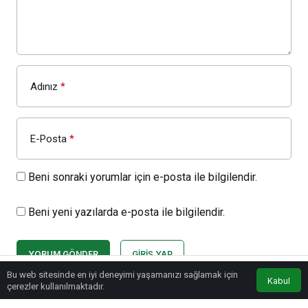
Adınız
*
E-Posta
*
Beni sonraki yorumlar için e-posta ile bilgilendir.
Beni yeni yazılarda e-posta ile bilgilendir.
YORUM GÖNDER
GIRIŞ YAP
Bu web sitesinde en iyi deneyimi yaşamanızı sağlamak için
Kabul
çerezler kullanılmaktadır.