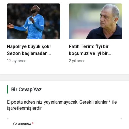
Napoli’ye büyük şok!
Fatih Terim: “İyi bir
Sezon başlamadan
koçumuz ve iyi bir
bütün planlar altüst oldu
takımımız var”
12 ay önce
2 yıl önce
Bir Cevap Yaz
E-posta adresiniz yayınlanmayacak.
Gerekli alanlar
*
ile
işaretlenmişlerdir
Yorumunuz
*