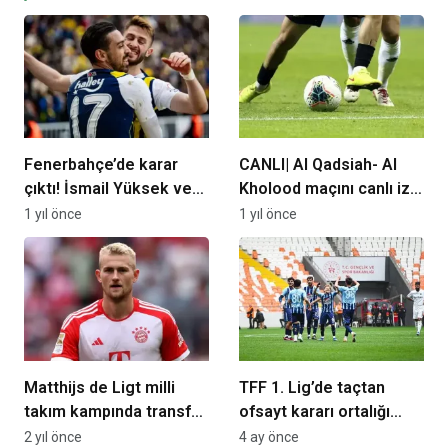
Fenerbahçe’de karar
CANLI| Al Qadsiah- Al
çıktı! İsmail Yüksek ve
Kholood maçını canlı izle
İrfan Can Kahveci…
(Maç linki)
1 yıl önce
1 yıl önce
Matthijs de Ligt milli
TFF 1. Lig’de taçtan
takım kampında transfer
ofsayt kararı ortalığı
açıklaması yaptı
karıştırdı!
2 yıl önce
4 ay önce