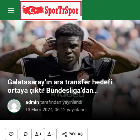
Kayserispor’da Sinan Kaloğlu dönemi başladı!
İşte ekibi
Paylaş
Yorum Yap
Galatasaray’ın ara transfer hedefi
ortaya çıktı! Bundesliga’dan…
admin
tarafından yayınlandı
13 Ekim 2024, 06:12
yayınlandı
+
-
PAYLAŞ