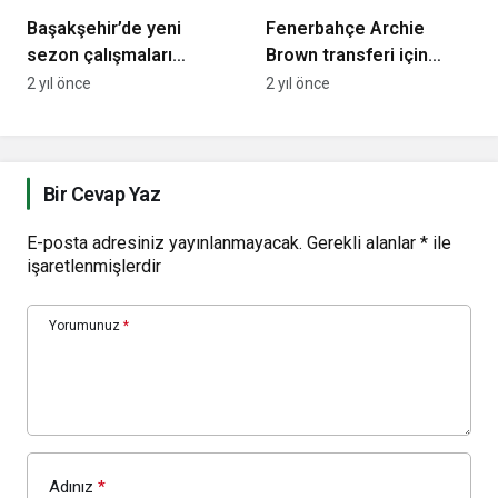
Başakşehir’de yeni
Fenerbahçe Archie
sezon çalışmaları
Brown transferi için
devam ediyor
görüşmelere başladı!
2 yıl önce
2 yıl önce
Bir Cevap Yaz
E-posta adresiniz yayınlanmayacak.
Gerekli alanlar
*
ile
işaretlenmişlerdir
Yorumunuz
*
Adınız
*