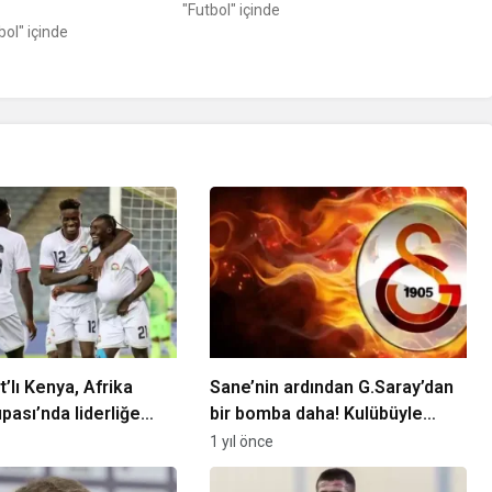
"Futbol" içinde
ol" içinde
t’lı Kenya, Afrika
Sane’nin ardından G.Saray’dan
pası’nda liderliğe
bir bomba daha! Kulübüyle
resmi görüşmeler başladı
1 yıl önce