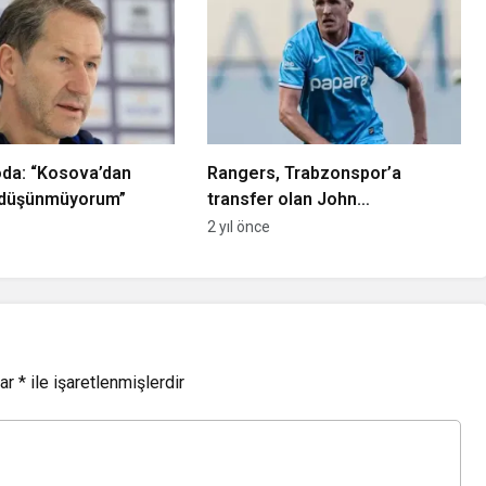
da: “Kosova’dan
Rangers, Trabzonspor’a
ı düşünmüyorum”
transfer olan John
Lundstram’ın yerini
2 yıl önce
dolduramadı
lar
*
ile işaretlenmişlerdir