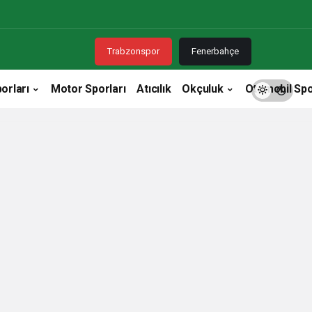
Trabzonspor
Fenerbahçe
orları
Motor Sporları
Atıcılık
Okçuluk
Otomobil Spo