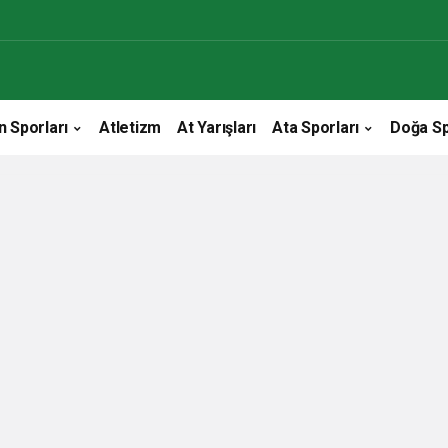
n Sporları
Atletizm
At Yarışları
Ata Sporları
Doğa Sp