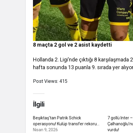
8 maçta 2 gol ve 2 asist kaydetti
Hollanda 2. Ligi’nde çıktığı 8 karşılaşmada 2 
hafta sonunda 13 puanla 9. sırada yer alıyor
Post Views:
415
İlgili
Beşiktaş’tan Patrik Schick
7 gollü Inte
operasyonu! Kulüp transfer rekoru…
Çalhanoğlu’n
Nisan 9, 2026
vurdu!