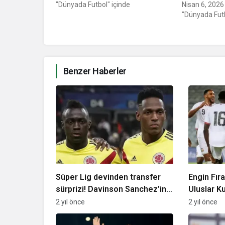
"Dünyada Futbol" içinde
Nisan 6, 2026
"Dünyada Futb
Benzer Haberler
Süper Lig devinden transfer
Engin Fıra
sürprizi! Davinson Sanchez’in
Uluslar Ku
milli takım partneri…
yükseldi
2 yıl önce
2 yıl önce