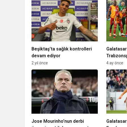
Beşiktaş’ta sağlık kontrolleri
Galatasara
devam ediyor
Trabzonsp
şampiyonl
2 yıl önce
4 ay önce
Jose Mourinho’nun derbi
Galatasa