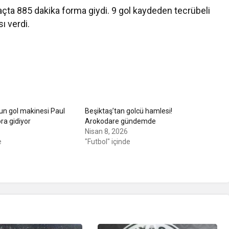
ta 885 dakika forma giydi. 9 gol kaydeden tecrübeli
ı verdi.
un gol makinesi Paul
Beşiktaş’tan golcü hamlesi!
ra gidiyor
Arokodare gündemde
Nisan 8, 2026
e
"Futbol" içinde