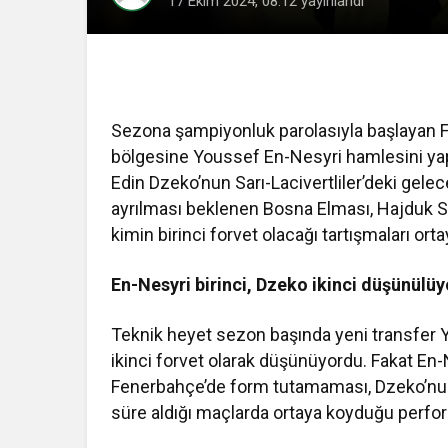
17 Ekim 2024, 08:12
yayınlandı
Sezona şampiyonluk parolasıyla başlayan 
bölgesine Youssef En-Nesyri hamlesini yapt
Edin Dzeko’nun Sarı-Lacivertliler’deki ge
ayrılması beklenen Bosna Elması, Hajduk Spli
kimin birinci forvet olacağı tartışmaları ortay
En-Nesyri birinci, Dzeko ikinci düşünülü
Teknik heyet sezon başında yeni transfer Yo
ikinci forvet olarak düşünüyordu. Fakat En-
Fenerbahçe’de form tutamaması, Dzeko’nun 
süre aldığı maçlarda ortaya koyduğu perfor