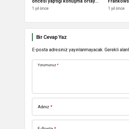
öncesi yaptığı konuşma ortaya
Frankowski
çıktı!
sözleşme
1 yıl önce
1 yıl önce
Bir Cevap Yaz
E-posta adresiniz yayınlanmayacak.
Gerekli alan
Yorumunuz
*
Adınız
*
E-Posta
*