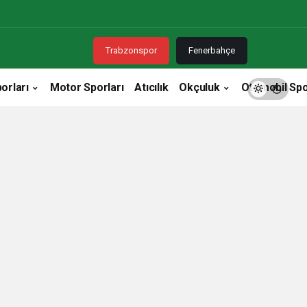
Trabzonspor
Fenerbahçe
orları
Motor Sporları
Atıcılık
Okçuluk
Otomobil Spo