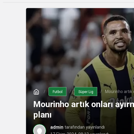
Mourinho artık 
Futbol
Süper Lig
Mourinho artık onları ayır
planı
admin
tarafından yayınlandı