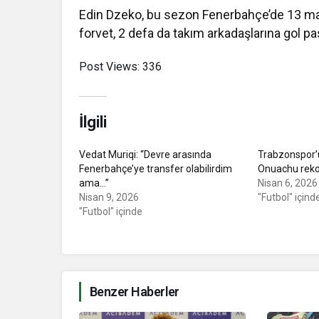
Edin Dzeko, bu sezon Fenerbahçe’de 13 maç
forvet, 2 defa da takım arkadaşlarına gol pas
Post Views:
336
İlgili
Vedat Muriqi: “Devre arasında
Trabzonspor’
Fenerbahçe’ye transfer olabilirdim
Onuachu reko
ama…”
Nisan 6, 2026
Nisan 9, 2026
"Futbol" içind
"Futbol" içinde
Benzer Haberler