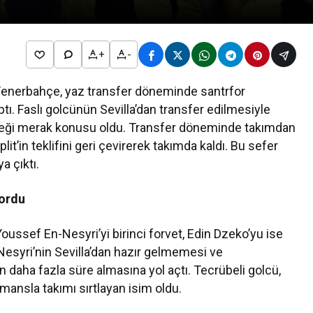
+
-
Fenerbahçe, yaz transfer döneminde santrfor
ı. Faslı golcünün Sevilla’dan transfer edilmesiyle
leceği merak konusu oldu. Transfer döneminde takımdan
t’in teklifini geri çevirerek takımda kaldı. Bu sefer
a çıktı.
yordu
ussef En-Nesyri’yi birinci forvet, Edin Dzeko’yu ise
Nesyri’nin Sevilla’dan hazır gelmemesi ve
daha fazla süre almasına yol açtı. Tecrübeli golcü,
mansla takımı sırtlayan isim oldu.