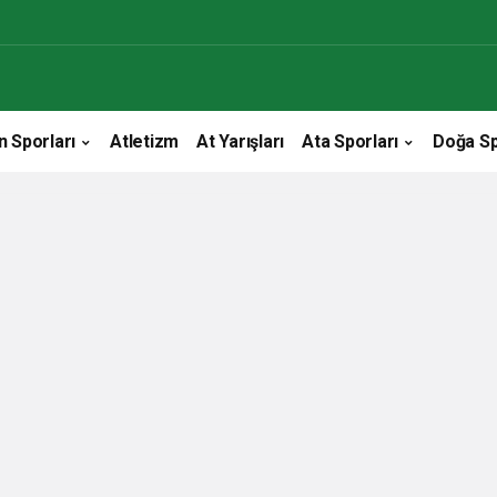
n Sporları
Atletizm
At Yarışları
Ata Sporları
Doğa Sp