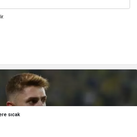
r.
ere sıcak