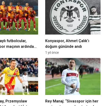
ylı futbolcular,
Konyaspor, Ahmet Çalık’ı
or maçının ardından
doğum gününde andı
uk yemini etti
1 yıl önce
ray, Przemyslaw
Rey Manaj: “Sivasspor için her