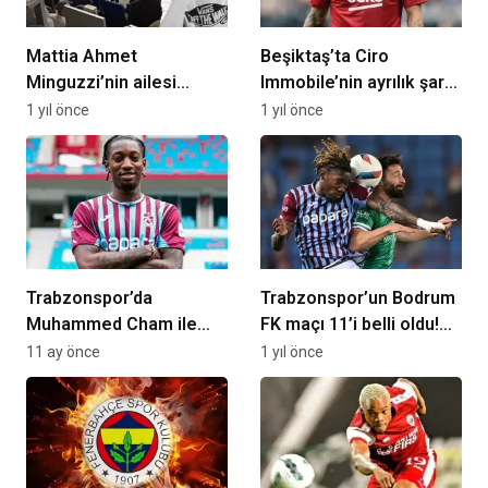
Mattia Ahmet
Beşiktaş’ta Ciro
Minguzzi’nin ailesi
Immobile’nin ayrılık şartı
Trabzonspor maçında
belli oldu
1 yıl önce
1 yıl önce
Trabzonspor’da
Trabzonspor’un Bodrum
Muhammed Cham ile
FK maçı 11’i belli oldu!
yollar ayrıldı!
U19’un yıldızı sahada…
11 ay önce
1 yıl önce
Şampiyonlar Ligi’nde
oynayacak, işte yeni
takımı…