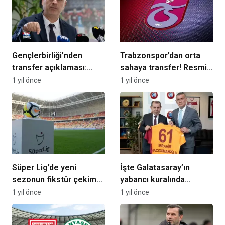
Gençlerbirliği’nden
Trabzonspor’dan orta
transfer açıklaması:
sahaya transfer! Resmi
“Gökhan Gönül’le
açıklama geldi
1 yıl önce
1 yıl önce
görüştük”
Süper Lig’de yeni
İşte Galatasaray’ın
sezonun fikstür çekim
yabancı kuralında
tarihi belli oldu!
değişiklik yapılmasını
1 yıl önce
1 yıl önce
istediği madde!