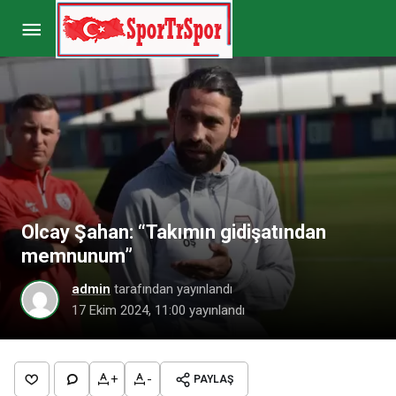
Sergen Yalçın’dan eski hocası hakkında olay
sözler: “Nefret ediyorum ondan”
Paylaş
Yorum Yap
Olcay Şahan: “Takımın gidişatından
memnunum”
admin
tarafından yayınlandı
17 Ekim 2024, 11:00
yayınlandı
+
-
PAYLAŞ