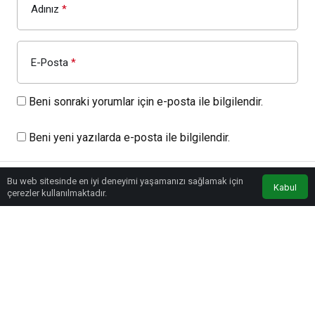
Adınız
*
E-Posta
*
Beni sonraki yorumlar için e-posta ile bilgilendir.
Beni yeni yazılarda e-posta ile bilgilendir.
YORUM GÖNDER
GIRIŞ YAP
Bu web sitesinde en iyi deneyimi yaşamanızı sağlamak için
Kabul
çerezler kullanılmaktadır.
© Telif Hakkı www.sportrspor.com 2026, Tüm Hakları Saklıdır.
Futbol
Voleybol
Basketbol
Hentbol
Salon Sporları
Atletizm
At Yarışları
Ata Sporları
Doğa Sporları
Motor Sporları
Atıcılık
Okçuluk
Otomobil Sporları
Su Sporları
Spor
Uncategorized