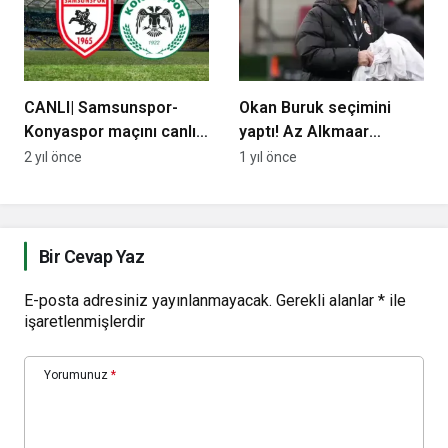
CANLI| Samsunspor-
Okan Buruk seçimini
Konyaspor maçını canlı
yaptı! Az Alkmaar
izle (Maç linki)
maçında 3 yıldızın yerine
2 yıl önce
1 yıl önce
oynayacak isimler belli
oldu
Bir Cevap Yaz
E-posta adresiniz yayınlanmayacak.
Gerekli alanlar
*
ile
işaretlenmişlerdir
Yorumunuz
*