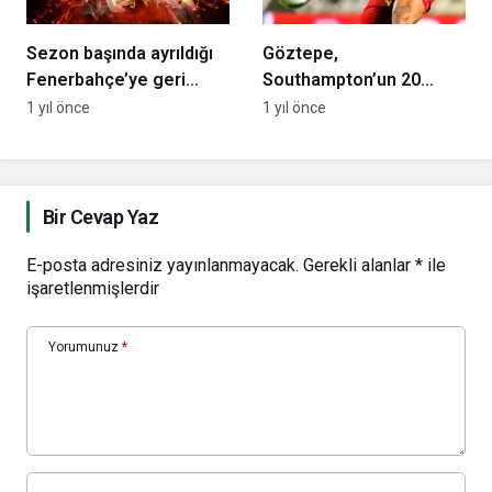
Sezon başında ayrıldığı
Göztepe,
Fenerbahçe’ye geri
Southampton’un 20
dönecek
yaşındaki yeni
1 yıl önce
1 yıl önce
transferini kiralamak
istiyor
Bir Cevap Yaz
E-posta adresiniz yayınlanmayacak.
Gerekli alanlar
*
ile
işaretlenmişlerdir
Yorumunuz
*