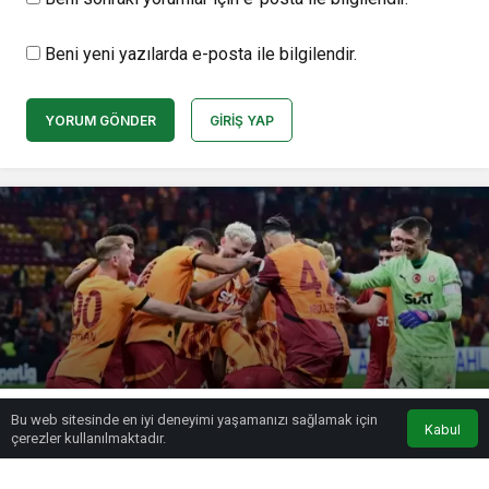
Beni yeni yazılarda e-posta ile bilgilendir.
YORUM GÖNDER
GIRIŞ YAP
Galatasaray, Fenerbahçe’nin rekorunu
Bu web sitesinde en iyi deneyimi yaşamanızı sağlamak için
elinden alabilir
Kabul
çerezler kullanılmaktadır.
admin
tarafından yayınlandı