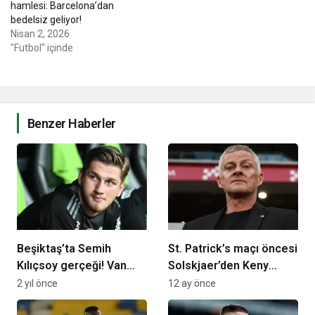
hamlesi: Barcelona’dan
bedelsiz geliyor!
Nisan 2, 2026
"Futbol" içinde
Benzer Haberler
Beşiktaş’ta Semih
St. Patrick’s maçı öncesi
Kılıçsoy gerçeği! Van
Solskjaer’den Keny
Bronckhorst’un genç
Arroyo yanıtı
2 yıl önce
12 ay önce
yıldızı oynatmama