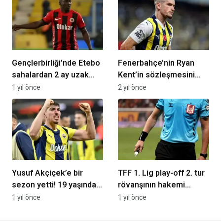
nedeni belli oldu
Gençlerbirliği’nde Etebo
Fenerbahçe’nin Ryan
sahalardan 2 ay uzak
Kent’in sözleşmesini
kalacak
feshetme nedeni ortaya
1 yıl önce
2 yıl önce
çıktı!
Yusuf Akçiçek’e bir
TFF 1. Lig play-off 2. tur
sezon yetti! 19 yaşında
rövanşının hakemi
rekor bedel…
açıklandı
1 yıl önce
1 yıl önce