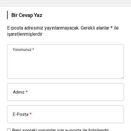
Bir Cevap Yaz
E-posta adresiniz yayınlanmayacak.
Gerekli alanlar
*
ile
işaretlenmişlerdir
Yorumunuz
*
Adınız
*
E-Posta
*
Beni sonraki yorumlar için e-posta ile bilgilendir.