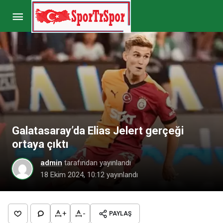
Galatasaray, Fenerbahçe’nin rekorunu elinden
alabilir
Paylaş
Yorum Yap
Galatasaray’da Elias Jelert gerçeği
ortaya çıktı
admin
tarafından yayınlandı
18 Ekim 2024, 10:12
yayınlandı
+
-
PAYLAŞ