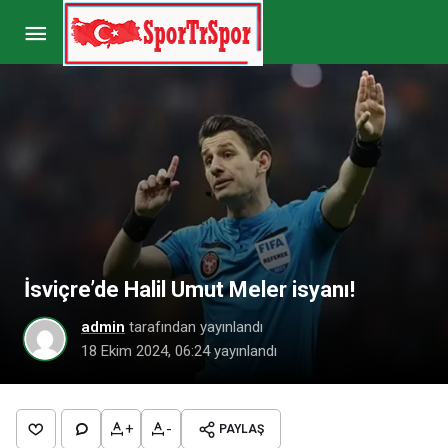
Fenerbahçe’de iki futbolcunun menajeri
İstanbul’a çağrıldı
Paylaş
Yorum Yap
İsviçre’de Halil Umut Meler isyanı!
admin
tarafından yayınlandı
18 Ekim 2024, 06:24
yayınlandı
+
-
PAYLAŞ