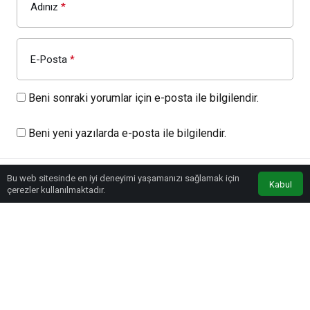
Adınız
*
E-Posta
*
Beni sonraki yorumlar için e-posta ile bilgilendir.
Beni yeni yazılarda e-posta ile bilgilendir.
YORUM GÖNDER
GIRIŞ YAP
Bu web sitesinde en iyi deneyimi yaşamanızı sağlamak için
Kabul
çerezler kullanılmaktadır.
© Telif Hakkı www.sportrspor.com 2026, Tüm Hakları Saklıdır.
Futbol
Voleybol
Basketbol
Hentbol
Salon Sporları
Atletizm
At Yarışları
Ata Sporları
Doğa Sporları
Motor Sporları
Atıcılık
Okçuluk
Otomobil Sporları
Su Sporları
Spor
Uncategorized