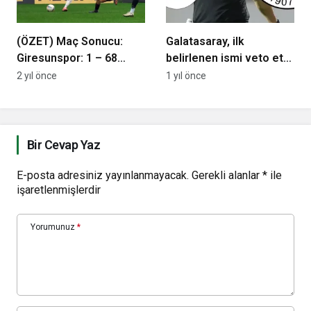
(ÖZET) Maç Sonucu:
Galatasaray, ilk
Giresunspor: 1 – 68
belirlenen ismi veto etti;
Aksarayspor: 2
derbinin yeni hakemi
2 yıl önce
1 yıl önce
belli oldu
Bir Cevap Yaz
E-posta adresiniz yayınlanmayacak.
Gerekli alanlar
*
ile
işaretlenmişlerdir
Yorumunuz
*