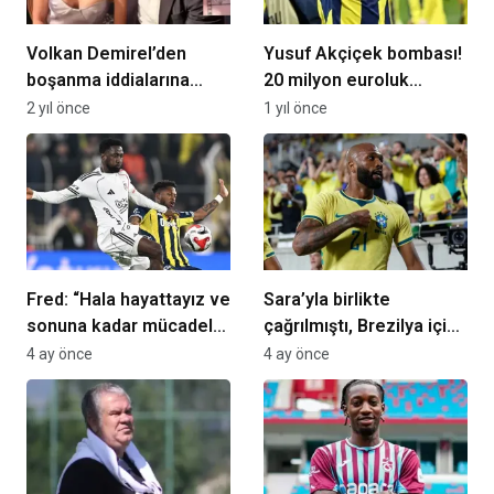
Volkan Demirel’den
Yusuf Akçiçek bombası!
boşanma iddialarına
20 milyon euroluk
yanıt: Dövmede bir kutu
teklif…
2 yıl önce
1 yıl önce
boş çünkü…
Fred: “Hala hayattayız ve
Sara’yla birlikte
sonuna kadar mücadele
çağrılmıştı, Brezilya için
edeceğiz”
ilk golünü attı!
4 ay önce
4 ay önce