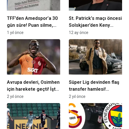
TFF’den Amedspor’a 30
St. Patrick’s maçı öncesi
gün süre! Puan silme,
Solskjaer’den Keny
transfer yasağı…
Arroyo yanıtı
1 yıl önce
12 ay önce
Avrupa devleri, Osimhen
Süper Lig devinden flaş
için harekete geçti! İşte
transfer hamlesi!
G.Saray’ın güvencesi…
Görüşmeler başladı…
2 yıl önce
2 yıl önce