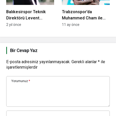
Balıkesirspor Teknik
Trabzonspor’da
Direktörü Levent
Muhammed Cham ile
Eriş’ten “Yumruk”
yollar ayrıldı!
2 yıl önce
11 ay önce
açıklaması
Şampiyonlar Ligi’nde
oynayacak, işte yeni
takımı…
Bir Cevap Yaz
E-posta adresiniz yayınlanmayacak.
Gerekli alanlar
*
ile
işaretlenmişlerdir
Yorumunuz
*