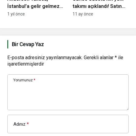
İstanbul’a gelir gelmez
takımı açıklandı! Satın
gizlice gittiği mekanı
alma opsiyonuyla
1 yıl önce
11 ay önce
ifşa etti!
kiralık…
Bir Cevap Yaz
E-posta adresiniz yayınlanmayacak.
Gerekli alanlar
*
ile
işaretlenmişlerdir
Yorumunuz
*
Adınız
*