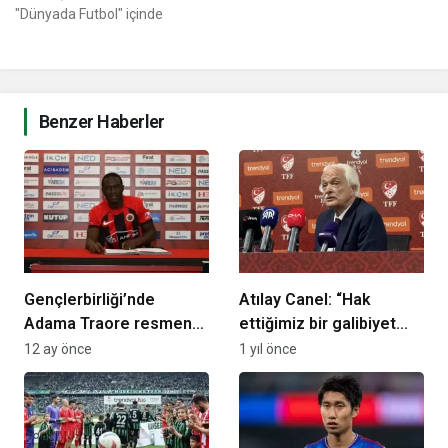
"Dünyada Futbol" içinde
Benzer Haberler
Gençlerbirliği’nde
Atılay Canel: “Hak
Adama Traore resmen
ettiğimiz bir galibiyet
imzayı attı
aldık”
12 ay önce
1 yıl önce