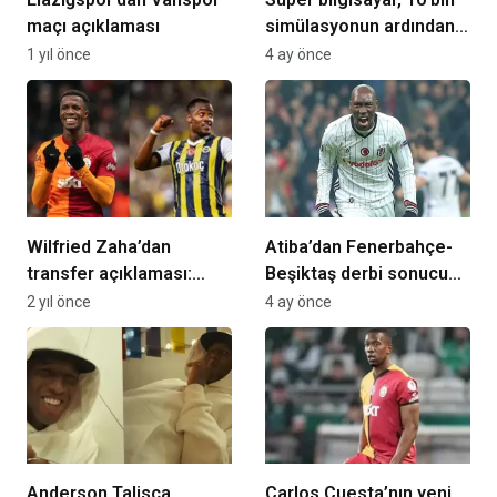
maçı açıklaması
simülasyonun ardından
Şampiyonlar Ligi
1 yıl önce
4 ay önce
şampiyonunu açıkladı
Wilfried Zaha’dan
Atiba’dan Fenerbahçe-
transfer açıklaması:
Beşiktaş derbi sonucu
Michy Batshuayi
tahmini!
2 yıl önce
4 ay önce
arkadaşım
Anderson Talisca,
Carlos Cuesta’nın yeni