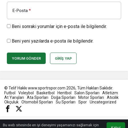
E-Posta
*
Beni sonraki yorumlar için e-posta ile bilgilendir.
Beni yeni yazılarda e-posta ile bilgilendir.
YORUM GÖNDER
GIRIŞ YAP
© Telif Hakkı www.sportrspor.com 2026, Tüm Hakları Saklıdır.
Futbol
Voleybol
Basketbol
Hentbol
Salon Sporları
Atletizm
At Yarışları
Ata Sporları
Doğa Sporları
Motor Sporları
Atıcılık
Okçuluk
Otomobil Sporları
Su Sporları
Spor
Uncategorized
Bu web sitesinde en iyi deneyimi yaşamanızı sağlamak için
Kabul