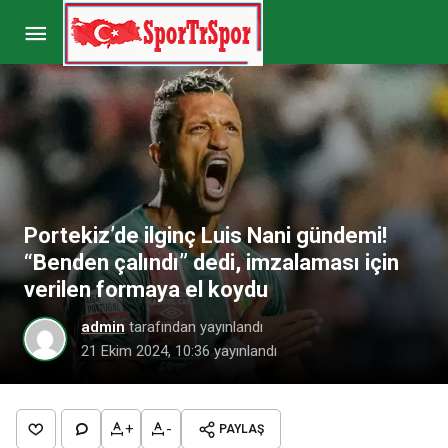
Olaylı Trabzonspor – Fenerbahçe maçıyla ilgili
flaş gelişme! Fenerbahçeli futbolcular için karar verildi
Paylaş
Yorum Yap
Portekiz’de ilginç Luis Nani gündemi!
“Benden çalındı” dedi, imzalaması için
verilen formaya el koydu
admin
tarafından yayınlandı
21 Ekim 2024, 10:36
yayınlandı
+
-
PAYLAŞ