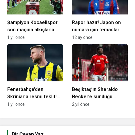
Şampiyon Kocaelispor
Rapor hazır! Japon on
son maçına alkışlarla
numara için temaslar
çıktı
başladı…
1 yıl önce
12 ay önce
Fenerbahçe’den
Beşiktaş’ın Sheraldo
Skriniar’a resmi teklif!
Becker’e sunduğu
Slovak stoper
bonservis belli oldu
1 yıl önce
2 yıl önce
sözleşmede revize
istedi…
Bir Cevap Yaz