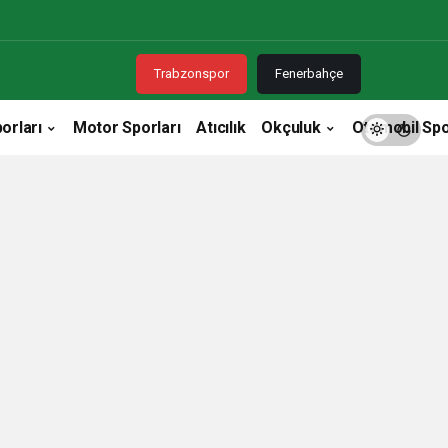
Trabzonspor
Fenerbahçe
orları
Motor Sporları
Atıcılık
Okçuluk
Otomobil Spo