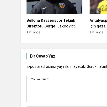
Bellona Kayserispor Teknik
Antalyasp
Direktörü Sergej Jakirovic:
için gaza
Bugün aldığımız 3 puandan
yıldızı il
1 yıl önce
1 yıl önce
dolayı çok mutluyum”
Bir Cevap Yaz
E-posta adresiniz yayınlanmayacak.
Gerekli alan
Yorumunuz
*