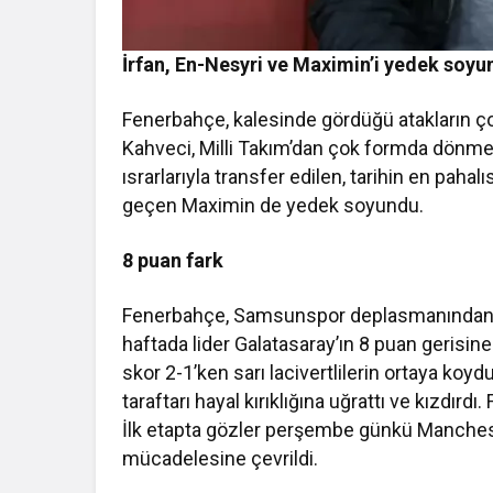
İrfan, En-Nesyri ve Maximin’i yedek soy
Fenerbahçe, kalesinde gördüğü atakların ç
Kahveci, Milli Takım’dan çok formda dönme
ısrarlarıyla transfer edilen, tarihin en paha
geçen Maximin de yedek soyundu.
8 puan fark
Fenerbahçe, Samsunspor deplasmanından ber
haftada lider Galatasaray’ın 8 puan gerisin
skor 2-1’ken sarı lacivertlilerin ortaya k
taraftarı hayal kırıklığına uğrattı ve kızdırd
İlk etapta gözler perşembe günkü Manches
mücadelesine çevrildi.