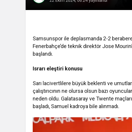
22 Ekim 2024, 06:24
yayınlandı
Samsunspor ile deplasmanda 2-2 berabere 
Fenerbahçe’de teknik direktör Jose Mourinho
başlandı.
Israrı eleştiri konusu
Sarı lacivertlilere büyük beklenti ve umutla
çalıştırıcının ne olursa olsun bazı oyuncular
neden oldu. Galatasaray ve Twente maçlar
başladı, Samuel kadroya bile alınmadı.