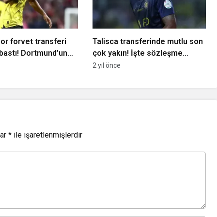
or forvet transferi
Talisca transferinde mutlu son
 bastı! Dortmund’un
çok yakın! İşte sözleşme
e görüştü…
detayları…
2 yıl önce
lar
*
ile işaretlenmişlerdir