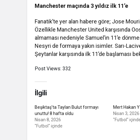
Manchester maçında 3 yıldız ilk 11’e
Fanatik’te yer alan habere göre; Jose Mourin
Özellikle Manchester United karşısında Oost
almaması nedeniyle Samuel’in 11’e dönmesi
Nesyri de formaya yakın isimler. Sarı-Lacive
Şeytanlar karşısında ilk 11’de başlaması bek
Post Views:
332
İlgili
Beşiktaş’ta Taylan Bulut formayı
Mert Hakan Ya
unuttu! 8 hafta oldu
Nisan 3, 2026
Nisan 8, 2026
"Futbol" içind
"Futbol" içinde