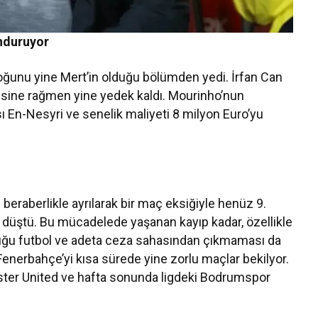
unduruyor
oğunu yine Mert’in olduğu bölümden yedi. İrfan Can
sine rağmen yine yedek kaldı. Mourinho’nun
lısı En-Nesyri ve senelik maliyeti 8 milyon Euro’yu
aberlikle ayrılarak bir maç eksiğiyle henüz 9.
e düştü. Bu mücadelede yaşanan kayıp kadar, özellikle
oyduğu futbol ve adeta ceza sahasından çıkmaması da
ı. Fenerbahçe’yi kısa sürede yine zorlu maçlar bekilyor.
ter United ve hafta sonunda ligdeki Bodrumspor