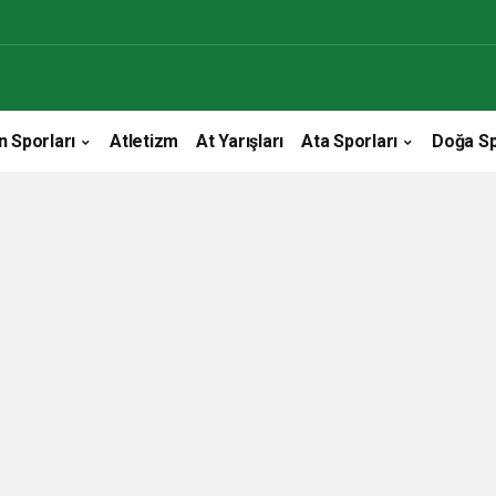
n Sporları
Atletizm
At Yarışları
Ata Sporları
Doğa Sp