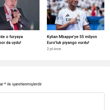
’de o furyaya
Kylian Mbappe’ye 55 milyon
or da uydu!
Euro’luk piyango vurdu!
2 yıl önce
lar
*
ile işaretlenmişlerdir