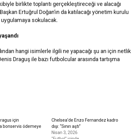
biyle birlikte toplantı gerçekleştireceği ve alacağı
. Başkan Ertuğrul Doğan’ın da katılacağı yönetim kurulu
ve uygulamaya sokulacak.
 yaşandı
dan hangi isimlerle ilgili ne yapacağı şu an için netlik
enis Draguş ile bazı futbolcular arasında tartışma
ragus için
Chelsea’de Enzo Fernandez kadro
a bonservis ödemeye
dışı: “Sınırı aştı”
Nisan 3, 2026
"Futbol" içinde