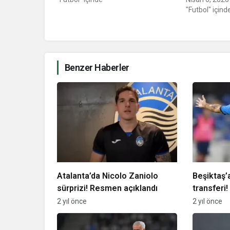
"Futbol" içind
Benzer Haberler
Atalanta’da Nicolo Zaniolo
Beşiktaş’a
sürprizi! Resmen açıklandı
transferi!
2 yıl önce
2 yıl önce