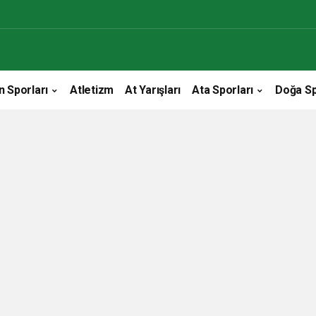
n Sporları
Atletizm
At Yarışları
Ata Sporları
Doğa Sp