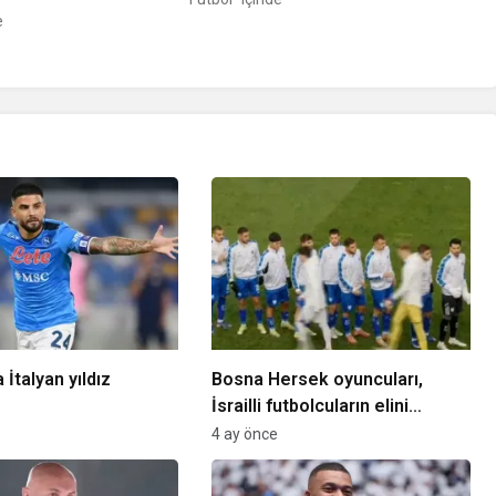
e
 İtalyan yıldız
Bosna Hersek oyuncuları,
İsrailli futbolcuların elini
sıkmadı
4 ay önce