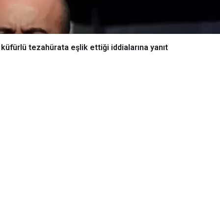
üfürlü tezahürata eşlik ettiği iddialarına yanıt
üseyin Yücel’den küfürlü tezahürata eşlik ettiği iddialarına yanıt
kanı Hüseyin Yücel’den küfürlü
alarına yanıt