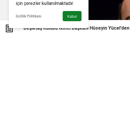
için çerezler kullanılmaktadır.
Gizlilik Politikası
Kabul
Beşiktaş Kulübü İkinci Başkanı Hüseyin Yücel’den k
Beşiktaş Kulübü İkinci Başkanı H
Futbol
Beşiktaş Kulübü İkinci Baş
tezahürata eşlik ettiği iddi
admin
tarafından yayınlandı
27 Ekim 2024, 16:24
yayınlandı