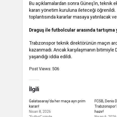
Bu açıklamalardan sonra Güneş’in, teknik eki
kararı yönetim kuruluna ileteceği öğrenildi
toplantısında kararlar masaya yatırılacak 
Draguş ile futbolcular arasında tartışma
Trabzonspor teknik direktörünün maçın ardın
kazanmadı. Ancak karşılaşmanın bitimiyle D
yaşandığı iddia edildi.
Post Views:
506
İlgili
Galatasaray’da her maça ayrı prim
FCSB, Denis D
kararı!
Trabzonspor’
Nisan 8, 2026
hazır!
"Futbol" içinde
Nisan 6, 2026