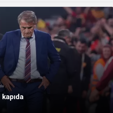
ıda
 kapıda