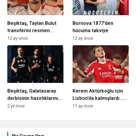
Beşiktaş, Taylan Bulut
Bornova 1877’den
transferini resmen
hücuma takviye
açıkladı! Geliş saati de
12 ay önce
12 ay önce
duyuruldu
Beşiktaş, Galatasaray
Kerem Aktürkoğlu için
derbisinin hazırlıklarını
Lizbon’da kalmışlardı…
tamamladı
Fenerbahçe’nin uçağı
2 yıl önce
11 ay önce
boş dönüyor!