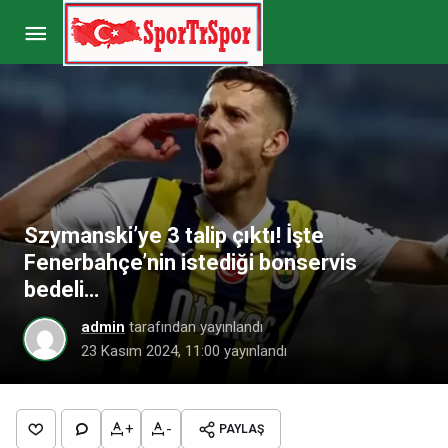
Süper Lig devine flaş kiralama teklifi!
Menajerleri İstanbul’a geldi
Paylaş
Yorum Yap
Szymanski’ye 3 talip çıktı! İşte
Fenerbahçe’nin istediği bonservis
bedeli…
admin
tarafından yayınlandı
23 Kasım 2024, 11:00
yayınlandı
+
-
PAYLAŞ