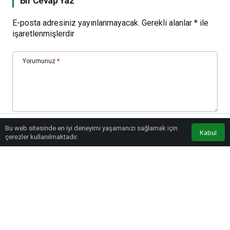
Bir Cevap Yaz
E-posta adresiniz yayınlanmayacak.
Gerekli alanlar
*
ile
işaretlenmişlerdir
Yorumunuz
*
Bu web sitesinde en iyi deneyimi yaşamanızı sağlamak için
Kabul
Adınız
*
çerezler kullanılmaktadır.
E-Posta
*
Beni sonraki yorumlar için e-posta ile bilgilendir.
Beni yeni yazılarda e-posta ile bilgilendir.