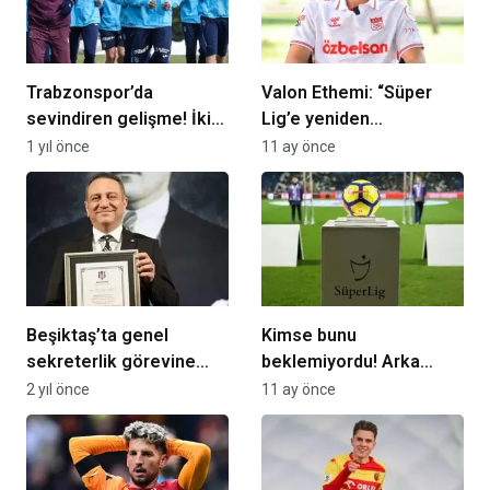
Trabzonspor’da
Valon Ethemi: “Süper
sevindiren gelişme! İki
Lig’e yeniden
maç sonra…
döneceğiz”
1 yıl önce
11 ay önce
Beşiktaş’ta genel
Kimse bunu
sekreterlik görevine
beklemiyordu! Arka
Kaan Şakul getirildi
arkaya geldi, 3. haftada
2 yıl önce
11 ay önce
sayı 3’e ulaştı