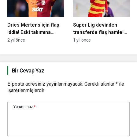
Dries Mertens için flaş
Süper Lig devinden
iddia! Eski takımına
transferde flaş hamle!
dönebilir…
16 yaşındaki on
2 yıl önce
1 yıl önce
numara…
Bir Cevap Yaz
E-posta adresiniz yayınlanmayacak.
Gerekli alanlar
*
ile
işaretlenmişlerdir
Yorumunuz
*