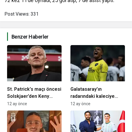
72 kez 11’de oynadı, 25 gol atıp, 7 de asist yaptı.
Post Views:
331
Benzer Haberler
St. Patrick’s maçı öncesi
Galatasaray’ın
Solskjaer’den Keny
radarındaki kaleciye
Arroyo yanıtı
Fenerbahçe’den kanca!
12 ay önce
12 ay önce