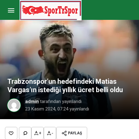
Galatasaray’da çift forvete devam! İşte
Icardi’nin yerine Osimhen’e sürpriz partner…
Paylaş
Yorum Yap
Trabzonspor’un hedefindeki Matias
Vargas’ın istediği yıllık ücret belli oldu
admin
tarafından yayınlandı
23 Kasım 2024, 07:24
yayınlandı
+
-
PAYLAŞ