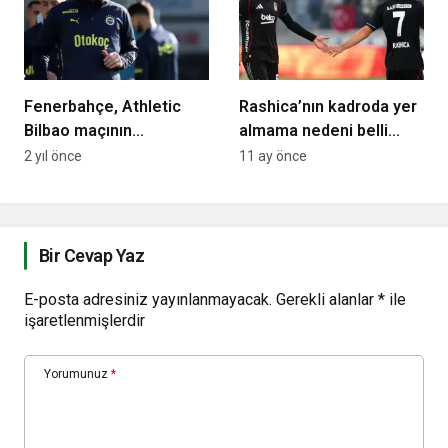
Fenerbahçe, Athletic
Rashica’nın kadroda yer
Bilbao maçının
almama nedeni belli
hazırlıklarına başladı
oldu!
2 yıl önce
11 ay önce
Bir Cevap Yaz
E-posta adresiniz yayınlanmayacak.
Gerekli alanlar
*
ile
işaretlenmişlerdir
Yorumunuz
*