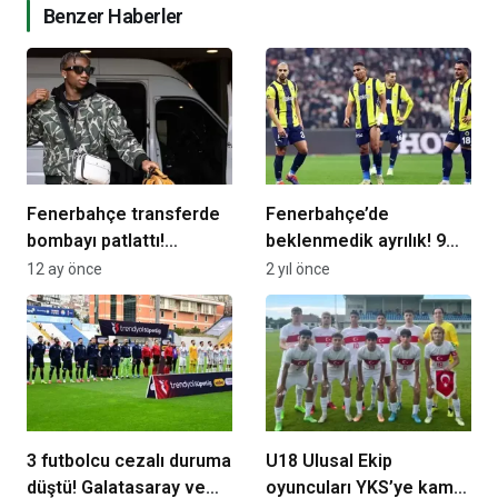
Benzer Haberler
Fenerbahçe transferde
Fenerbahçe’de
bombayı patlattı!
beklenmedik ayrılık! 9
Dorgeles Nene gece
milyon euro
12 ay önce
2 yıl önce
yarısı İstanbul’a geldi…
karşılığında…
3 futbolcu cezalı duruma
U18 Ulusal Ekip
düştü! Galatasaray ve
oyuncuları YKS’ye kamp