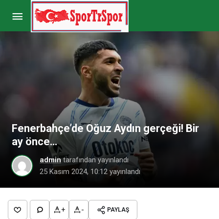
Fenerbahçe’ye Cristian Medina’dan kötü haber!
Yeni adresini duyurdular…
Paylaş
Yorum Yap
Fenerbahçe’de Oğuz Aydın gerçeği! Bir
ay önce…
admin
tarafından yayınlandı
25 Kasım 2024, 10:12
yayınlandı
+
-
PAYLAŞ