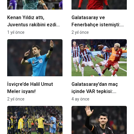
Kenan Yıldız attı,
Galatasaray ve
Juventus rakibini ezdi
Fenerbahçe istemişti:
geçti
Beşiktaş, İstanbul’a
1 yıl önce
2 yıl önce
getirdi
İsviçre’de Halil Umut
Galatasaray’dan maç
Meler isyanı!
içinde VAR tepkisi:
“Anlamsız şekilde…”
2 yıl önce
4 ay önce