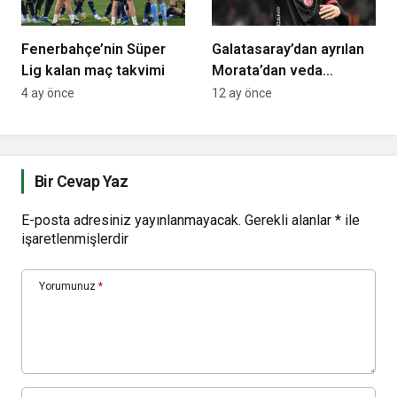
Fenerbahçe’nin Süper
Galatasaray’dan ayrılan
Lig kalan maç takvimi
Morata’dan veda
mesajında olay iddia:
4 ay önce
12 ay önce
“Yayınlanan rakam doğru
değil”
Bir Cevap Yaz
E-posta adresiniz yayınlanmayacak.
Gerekli alanlar
*
ile
işaretlenmişlerdir
Yorumunuz
*