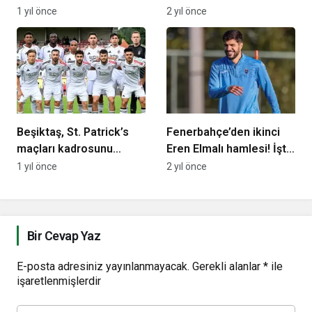
Fenerbahçe maçında
yaptıkları Zagreb’de
1 yıl önce
2 yıl önce
forma giyemeyecekler
girdi
Beşiktaş, St. Patrick’s
Fenerbahçe’den ikinci
maçları kadrosunu
Eren Elmalı hamlesi! İşte
UEFA’ya bildirdi! Sürpriz
teklif edilecek
1 yıl önce
2 yıl önce
isim listede…
bonservis…
Bir Cevap Yaz
E-posta adresiniz yayınlanmayacak.
Gerekli alanlar
*
ile
işaretlenmişlerdir