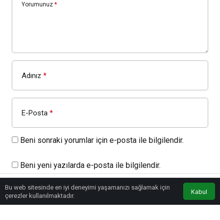
Yorumunuz
*
Adınız
*
E-Posta
*
Beni sonraki yorumlar için e-posta ile bilgilendir.
Beni yeni yazılarda e-posta ile bilgilendir.
Bu web sitesinde en iyi deneyimi yaşamanızı sağlamak için
Kabul
YORUM GÖNDER
GIRIŞ YAP
çerezler kullanılmaktadır.