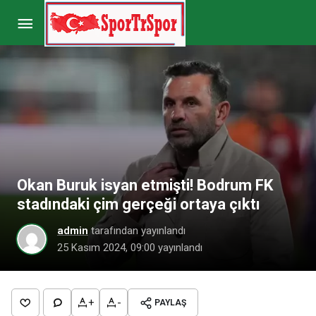
CANLI| Leganes- Real Madrid maçını canlı izle
(Maç linki)
Paylaş
Yorum Yap
Okan Buruk isyan etmişti! Bodrum FK
stadındaki çim gerçeği ortaya çıktı
admin
tarafından yayınlandı
25 Kasım 2024, 09:00
yayınlandı
+
-
PAYLAŞ