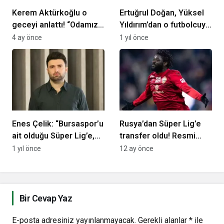
Kerem Aktürkoğlu o
Ertuğrul Doğan, Yüksel
geceyi anlattı! “Odamızın
Yıldırım’dan o futbolcuyu
içine bomba geldi”
istedi! Pazarlıklar
4 ay önce
1 yıl önce
başladı…
Enes Çelik: “Bursaspor’u
Rusya’dan Süper Lig’e
ait olduğu Süper Lig’e,
transfer oldu! Resmi
oradan da Avrupa’ya
açıklama geldi…
1 yıl önce
12 ay önce
taşımak istiyoruz”
Bir Cevap Yaz
E-posta adresiniz yayınlanmayacak.
Gerekli alanlar
*
ile