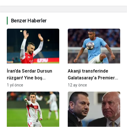
Benzer Haberler
İran’da Serdar Dursun
Akanji transferinde
rüzgarı! Yine boş
Galatasaray’a Premier
geçmedi…
Lig’den rakip çıktı! Teklif
1 yıl önce
12 ay önce
yapıldı…