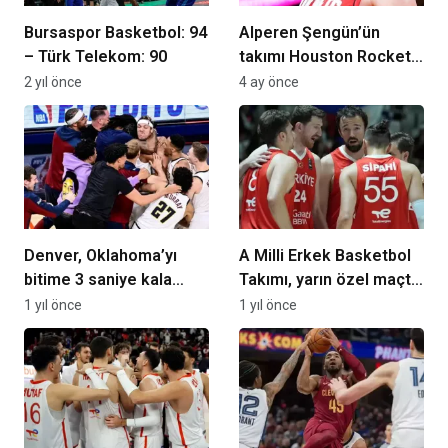
Bursaspor Basketbol: 94
Alperen Şengün’ün
– Türk Telekom: 90
takımı Houston Rockets,
Utah Jazz’ı da devirdi!
2 yıl önce
4 ay önce
NBA’de serisini 5’e
çıkardı!
Denver, Oklahoma’yı
A Milli Erkek Basketbol
bitime 3 saniye kala
Takımı, yarın özel maçta
devirdi, seride 1-0 öne
Litvanya’yı konuk
1 yıl önce
1 yıl önce
geçti
edecek