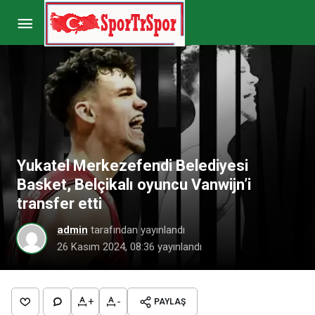
Milli basketbolcu Adem Bona, 5 saat içerisinde
iki maça çıktı
Paylaş
Yorum Yap
Yukatel Merkezefendi Belediyesi
Basket, Belçikalı oyuncu Vanwijn’i
transfer etti
admin
tarafından yayınlandı
26 Kasım 2024, 08:36
yayınlandı
+
-
PAYLAŞ