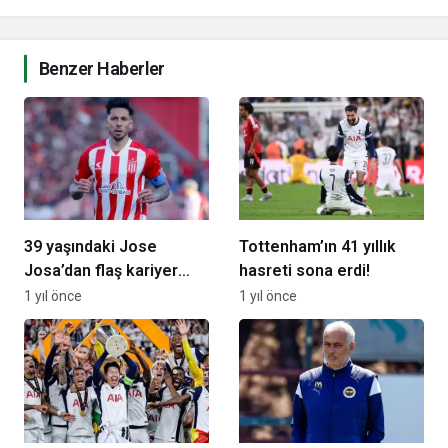
Benzer Haberler
39 yaşındaki Jose
Tottenham’ın 41 yıllık
Josa’dan flaş kariyer
hasreti sona erdi!
kararı
1 yıl önce
1 yıl önce