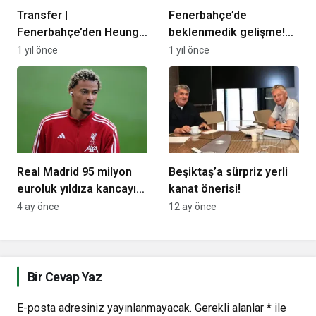
Transfer |
Fenerbahçe’de
Fenerbahçe’den Heung-
beklenmedik gelişme!
min Son pususu!
Mourinho bir türlü karar
1 yıl önce
1 yıl önce
veremedi
Real Madrid 95 milyon
Beşiktaş’a sürpriz yerli
euroluk yıldıza kancayı
kanat önerisi!
taktı!
4 ay önce
12 ay önce
Bir Cevap Yaz
E-posta adresiniz yayınlanmayacak.
Gerekli alanlar
*
ile