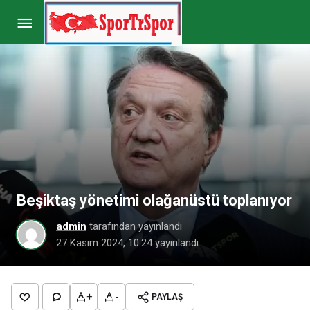
Trabzonspor’da hedef Malheiro’nun eski takım
arkadaşı!
Paylaş
Yorum Yap
Beşiktaş yönetimi olağanüstü toplanıyor
admin
tarafından yayınlandı
27 Kasım 2024, 10:24
yayınlandı
+
-
PAYLAŞ