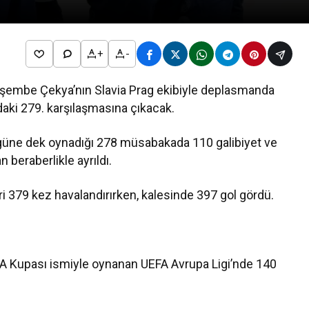
+
-
erşembe Çekya’nın Slavia Prag ekibiyle deplasmanda
aki 279. karşılaşmasına çıkacak.
bugüne dek oynadığı 278 müsabakada 110 galibiyet ve
beraberlikle ayrıldı.
ri 379 kez havalandırırken, kalesinde 397 gol gördü.
 Kupası ismiyle oynanan UEFA Avrupa Ligi’nde 140