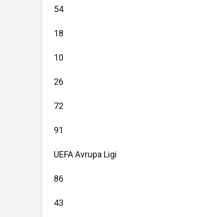
54
18
10
26
72
91
UEFA Avrupa Ligi
86
43