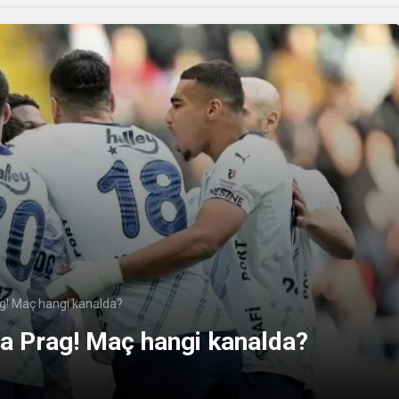
ag! Maç hangi kanalda?
ia Prag! Maç hangi kanalda?