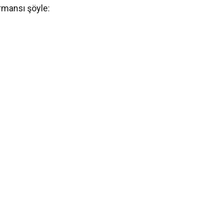
rmansı şöyle: