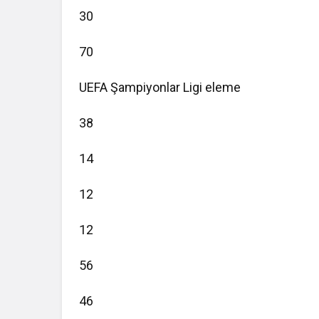
30
70
UEFA Şampiyonlar Ligi eleme
38
14
12
12
56
46