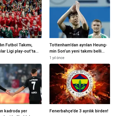
dın Futbol Takımı,
Tottenham’dan ayrılan Heung-
ar Ligi play-out’ta
min Son’un yeni takımı belli
e eşleşti
oldu
1 yıl önce
ın kadroda yer
Fenerbahçe’de 3 ayrılık birden!