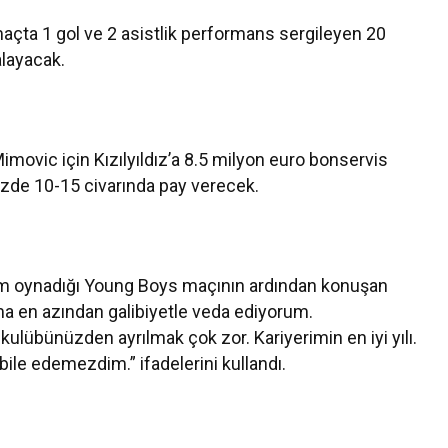
9 maçta 1 gol ve 2 asistlik performans sergileyen 20
alayacak.
movic için Kızılyıldız’a 8.5 milyon euro bonservis
üzde 10-15 civarında pay verecek.
kşam oynadığı Young Boys maçının ardından konuşan
ma en azından galibiyetle veda ediyorum.
lübünüzden ayrılmak çok zor. Kariyerimin en iyi yılı.
bile edemezdim.” ifadelerini kullandı.