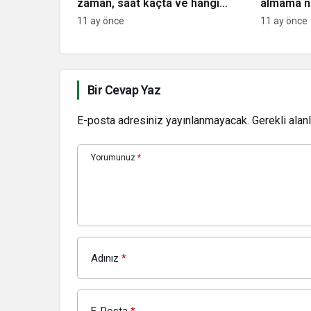
zaman, saat kaçta ve hangi
almama ne
kanalda? Muhtemel 11’ler…
11 ay önce
11 ay önce
Bir Cevap Yaz
E-posta adresiniz yayınlanmayacak.
Gerekli alan
Yorumunuz
*
Adınız
*