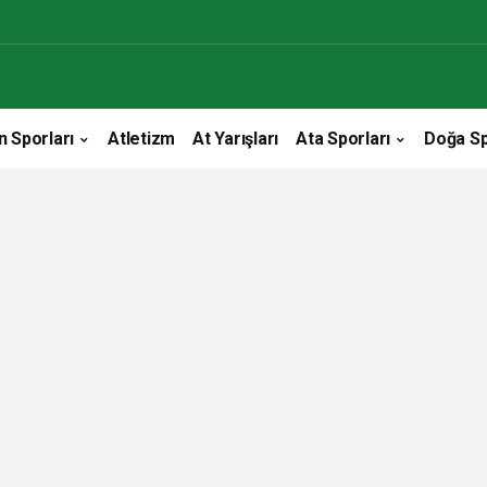
n Sporları
Atletizm
At Yarışları
Ata Sporları
Doğa Sp