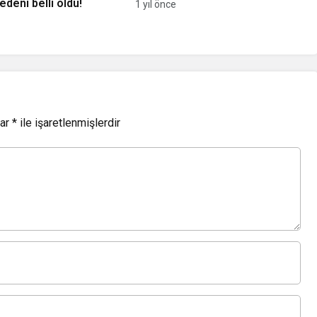
deni belli oldu!
1 yıl önce
lar
*
ile işaretlenmişlerdir