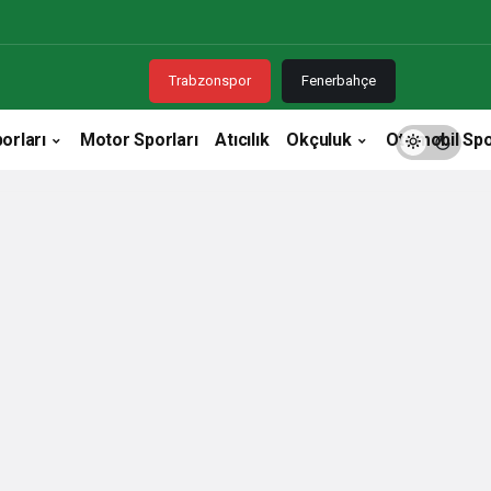
Trabzonspor
Fenerbahçe
orları
Motor Sporları
Atıcılık
Okçuluk
Otomobil Spo