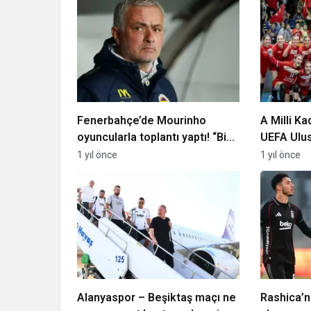
Fenerbahçe’de Mourinho
A Milli Ka
oyuncularla toplantı yaptı! “Biz
UEFA Ulusl
işimize bakalım”
Kosova il
1 yıl önce
1 yıl önce
Alanyaspor – Beşiktaş maçı ne
Rashica’n