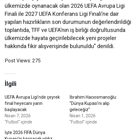
ülkemizde oynanacak olan 2026 UEFA Avrupa Ligi
Finali ile 2027 UEFA Konferans Ligi Finali’ne dair
yapılan hazırlıkların son durumunun değerlendirildiği
toplantıda, TFF ve UEFA’nın iş birliği doğrultusunda
ülkemizde hayata geçirilebilecek yeni projeler
hakkında fikir alışverişinde bulunuldu” denildi.
Post Views:
275
İlgili
UEFA Avrupa Ligi’nde çeyrek
İbrahim Hacıosmanoğlu:
final heyecanı yarın
“Dünya Kupası’nı alıp
başlayacak
geleceğiz”
Nisan 7, 2026
Nisan 1, 2026
"Futbol" içinde
"Futbol" içinde
İşte 2026 FIFA Dünya
Kupası’nı kaçıracak yıldız