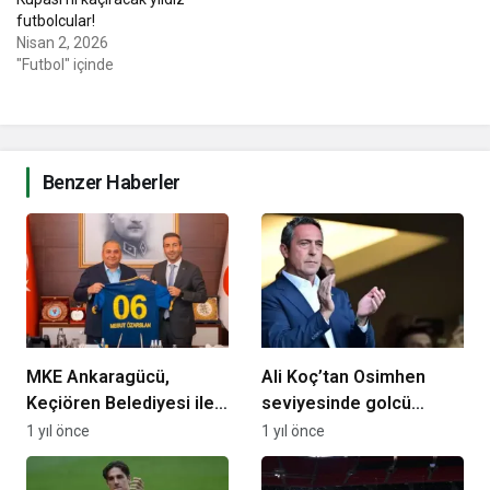
futbolcular!
Nisan 2, 2026
"Futbol" içinde
Benzer Haberler
MKE Ankaragücü,
Ali Koç’tan Osimhen
Keçiören Belediyesi ile
seviyesinde golcü
iş birliğine imza attı
transferi! İşte hedefteki
1 yıl önce
1 yıl önce
isim…