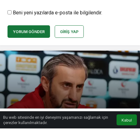
Beni yeni yazılarda e-posta ile bilgilendir.
YORUM GÖNDER
GIRIŞ YAP
Serkan Özbalta: “Cumartesi günü
Bu web sitesinde en iyi deneyimi yaşamanızı sağlamak için
önemli bir viraj”
Kabul
çerezler kullanılmaktadır.
admin
tarafından yayınlandı