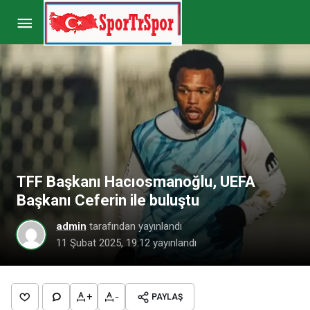
Serkan Özbalta: “Cumartesi günü önemli bir
viraj”
Paylaş
Yorum Yap
TFF Başkanı Hacıosmanoğlu, UEFA
Başkanı Ceferin ile buluştu
admin
tarafından yayınlandı
11 Şubat 2025, 19:12
yayınlandı
+
-
PAYLAŞ