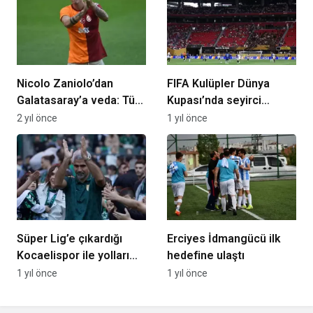
Nicolo Zaniolo’dan
FIFA Kulüpler Dünya
Galatasaray’a veda: Tüm
Kupası’nda seyirci
paylaşımları kaldırdı
hüsranı!
2 yıl önce
1 yıl önce
Süper Lig’e çıkardığı
Erciyes İdmangücü ilk
Kocaelispor ile yolları
hedefine ulaştı
ayrılan İsmet Taşdemir’e
1 yıl önce
1 yıl önce
sürpriz talip