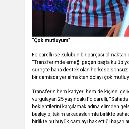
“Çok mutluyum”
Folcarelli ise kulübün bir parçası olmakta
“Transferimde emeği geçen başta kulüp yö
süreçte bana destek olan herkese sonsuz 
bir camiada yer almaktan dolayı çok mutluy
Transferin hem kariyeri hem de kişisel geli
vurgulayan 25 yaşındaki Folcarelli, “Sahad
beklentilerini karşılamak adına elimden gel
başlayıp, takım arkadaşlarımla birlikte sa
birlikte bu büyük camiayı hak ettiği başarılar