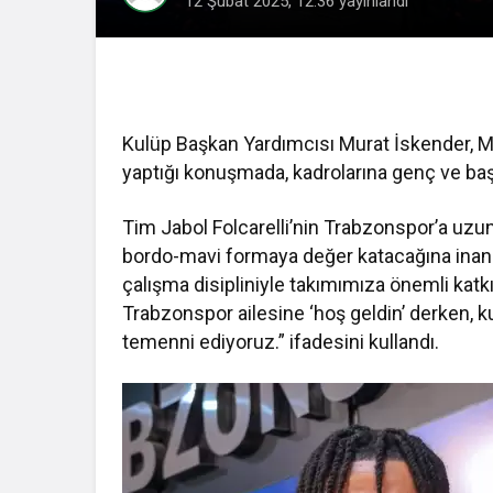
12 Şubat 2025, 12:36
yayınlandı
Kulüp Başkan Yardımcısı Murat İskender, M
yaptığı konuşmada, kadrolarına genç ve başarı
Tim Jabol Folcarelli’nin Trabzonspor’a uzun
bordo-mavi formaya değer katacağına inandı
çalışma disipliniyle takımımıza önemli kat
Trabzonspor ailesine ‘hoş geldin’ derken, ku
temenni ediyoruz.” ifadesini kullandı.