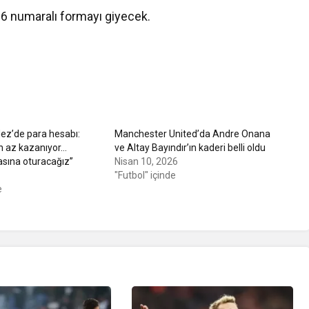
26 numaralı formayı giyecek.
ez’de para hesabı:
Manchester United’da Andre Onana
n az kazanıyor…
ve Altay Bayındır’ın kaderi belli oldu
asına oturacağız”
Nisan 10, 2026
"Futbol" içinde
e