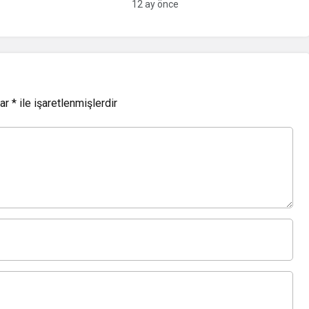
12 ay önce
lar
*
ile işaretlenmişlerdir