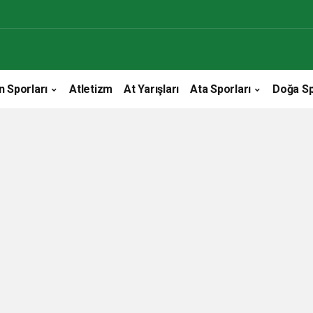
n Sporları
Atletizm
At Yarışları
Ata Sporları
Doğa Sp