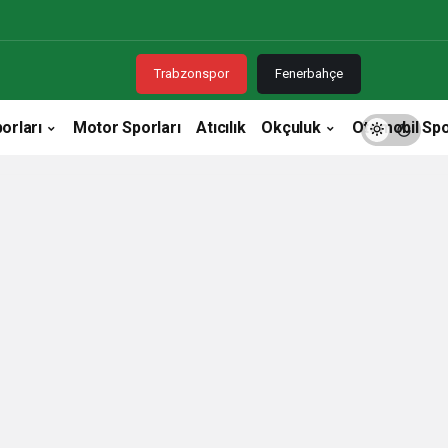
Trabzonspor
Fenerbahçe
orları
Motor Sporları
Atıcılık
Okçuluk
Otomobil Spo