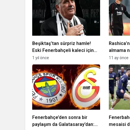
Beşiktaş’tan sürpriz hamle!
Rashica’n
Eski Fenerbahçeli kaleci için
almama ne
görüşmeler başladı
1 yıl önce
11 ay önce
Fenerbahçe’den sonra bir
Fenerbah
paylaşım da Galatasaray’dan:
mesaisi d