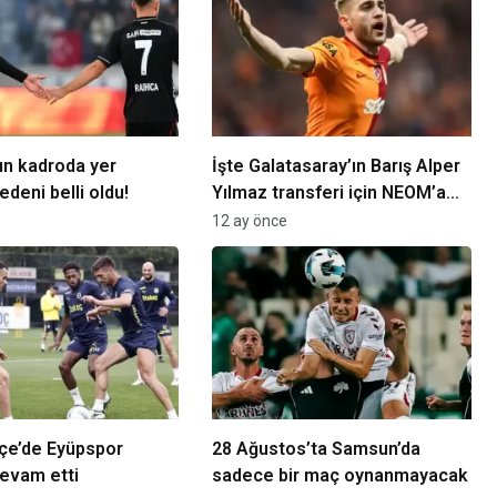
ın kadroda yer
İşte Galatasaray’ın Barış Alper
deni belli oldu!
Yılmaz transferi için NEOM’a
sunduğu 6 şart
12 ay önce
çe’de Eyüpspor
28 Ağustos’ta Samsun’da
evam etti
sadece bir maç oynanmayacak