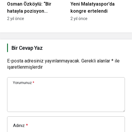
Osman Özköylü: “Bir
Yeni Malatyaspor’da
hatayla pozisyon
kongre ertelendi
vermediğimiz rakibimiz
2 yıl önce
2 yıl önce
karşısında 2 puan
kaybettik”
Bir Cevap Yaz
E-posta adresiniz yayınlanmayacak.
Gerekli alanlar
*
ile
işaretlenmişlerdir
Yorumunuz
*
Adınız
*