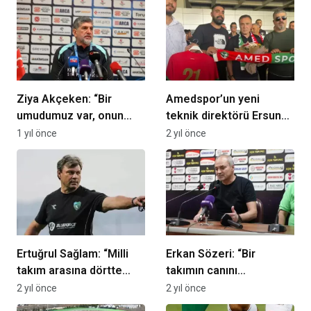
Ziya Akçeken: “Bir
Amedspor’un yeni
umudumuz var, onun
teknik direktörü Ersun
peşinden gidiyoruz”
Yanal, Diyarbakır’a geldi
1 yıl önce
2 yıl önce
Ertuğrul Sağlam: “Milli
Erkan Sözeri: “Bir
takım arasına dörtte
takımın canını
dört ile girmek istiyoruz”
yakacaklar ama kimin
2 yıl önce
2 yıl önce
bilmiyorum”