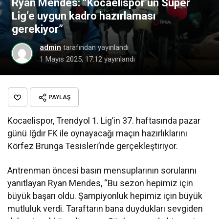
Ryan Mendes: “Kocaelispor’un Süper
Lig’e uygun kadro hazırlaması
gerekiyor”
admin
tarafından yayınlandı
1 Mayıs 2025, 17:12
yayınlandı
PAYLAŞ
Kocaelispor, Trendyol 1. Lig’in 37. haftasında pazar
günü Iğdır FK ile oynayacağı maçın hazırlıklarını
Körfez Brunga Tesisleri’nde gerçekleştiriyor.
Antrenman öncesi basın mensuplarının sorularını
yanıtlayan Ryan Mendes, “Bu sezon hepimiz için
büyük başarı oldu. Şampiyonluk hepimiz için büyük
mutluluk verdi. Taraftarın bana duydukları sevgiden