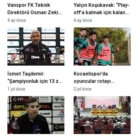
Vanspor FK Teknik
Yalçın Koşukavak: “Play-
Direktörü Osman Zeki
off’a kalmak için kalan
Korkmaz: “İçeride
maçlarda aynı özveriyle
4 ay önce
4 ay önce
konuştuk… Bize
devam edeceğiz”
yakışmadı”
İsmet Taşdemir:
Kocaelispor’da
“Şampiyonluk için 13 zor
oyuncular rotayı
maçımız daha var”
Ümraniyespor maçına
1 yıl önce
2 yıl önce
çevirdi