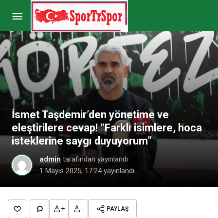
Ryan Mendes: “Kocaelispor’un Süper Lig’e
uygun kadro hazırlaması gerekiyor”
Paylaş
Yorum Yap
İsmet Taşdemir’den yönetime ve
eleştirilere cevap! “Farklı isimlere, hoca
isteklerine saygı duyuyorum”
admin
tarafından yayınlandı
1 Mayıs 2025, 17:24
yayınlandı
+
-
PAYLAŞ