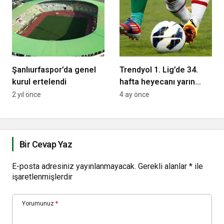
Şanlıurfaspor’da genel
Trendyol 1. Lig’de 34.
kurul ertelendi
hafta heyecanı yarın
oynanacak 4 maçla
2 yıl önce
4 ay önce
başlayacak
Bir Cevap Yaz
E-posta adresiniz yayınlanmayacak.
Gerekli alanlar
*
ile
işaretlenmişlerdir
Yorumunuz
*