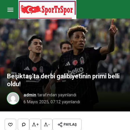
Mattia Ahmet Minguzzi’nin ailesi Trabzonspor
maçında
Paylaş
Yorum Yap
Beşiktaş’ta derbi galibiyetinin primi belli
oldu!
admin
tarafından yayınlandı
6 Mayıs 2025, 07:12
yayınlandı
+
-
PAYLAŞ