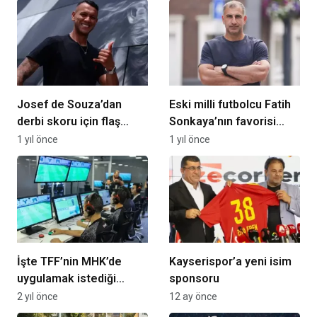
Josef de Souza’dan
Eski milli futbolcu Fatih
derbi skoru için flaş
Sonkaya’nın favorisi
tahmin!
Fenerbahçe
1 yıl önce
1 yıl önce
İşte TFF’nin MHK’de
Kayserispor’a yeni isim
uygulamak istediği
sponsoru
İngiliz sistemi
2 yıl önce
12 ay önce