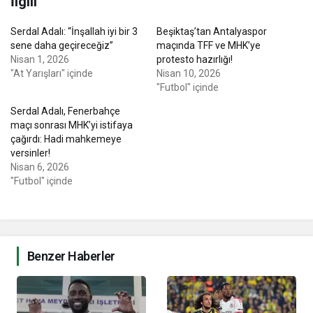
İlgili
Serdal Adalı: “İnşallah iyi bir 3
Beşiktaş’tan Antalyaspor
sene daha geçireceğiz”
maçında TFF ve MHK’ye
Nisan 1, 2026
protesto hazırlığı!
"At Yarışları" içinde
Nisan 10, 2026
"Futbol" içinde
Serdal Adalı, Fenerbahçe
maçı sonrası MHK’yi istifaya
çağırdı: Hadi mahkemeye
versinler!
Nisan 6, 2026
"Futbol" içinde
Benzer Haberler