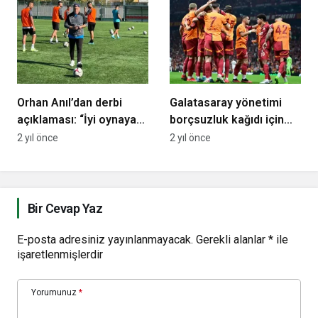
Orhan Anıl’dan derbi
Galatasaray yönetimi
açıklaması: “İyi oynayan
borçsuzluk kağıdı için
kazansın”
harekete geçti!
2 yıl önce
2 yıl önce
Bir Cevap Yaz
E-posta adresiniz yayınlanmayacak.
Gerekli alanlar
*
ile
işaretlenmişlerdir
Yorumunuz
*