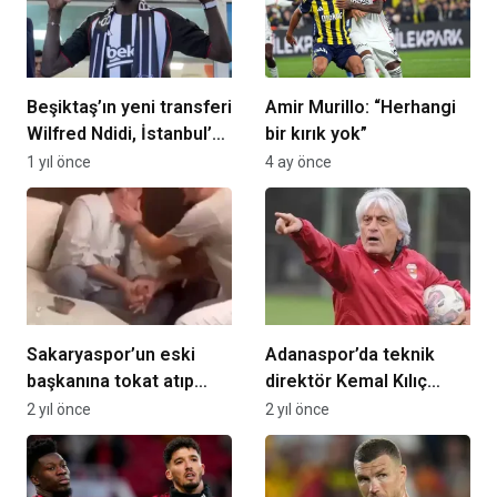
Beşiktaş’ın yeni transferi
Amir Murillo: “Herhangi
Wilfred Ndidi, İstanbul’a
bir kırık yok”
geldi
1 yıl önce
4 ay önce
Sakaryaspor’un eski
Adanaspor’da teknik
başkanına tokat atıp
direktör Kemal Kılıç
kayda alan iki sanık
dönemi sona erdi
2 yıl önce
2 yıl önce
hakkında istenen ceza
belli oldu