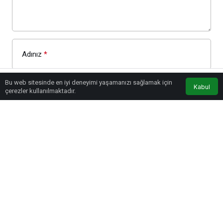
Adınız
*
Bu web sitesinde en iyi deneyimi yaşamanızı sağlamak için
Kabul
çerezler kullanılmaktadır.
E-Posta
*
Beni sonraki yorumlar için e-posta ile bilgilendir.
Beni yeni yazılarda e-posta ile bilgilendir.
YORUM GÖNDER
GIRIŞ YAP