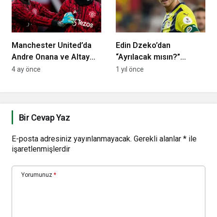
Manchester United’da
Edin Dzeko’dan
Andre Onana ve Altay
“Ayrılacak mısın?”
Bayındır’ın kaderi belli
sorusuna cevap
4 ay önce
1 yıl önce
oldu
Bir Cevap Yaz
E-posta adresiniz yayınlanmayacak.
Gerekli alanlar
*
ile
işaretlenmişlerdir
Yorumunuz
*