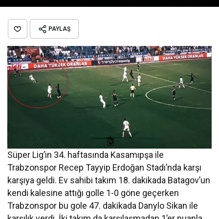
PAYLAŞ
Süper Lig’in 34. haftasında Kasamıpşa ile
Trabzonspor Recep Tayyip Erdoğan Stadı’nda karşı
karşıya geldi. Ev sahibi takım 18. dakikada Batagov’un
kendi kalesine attığı golle 1-0 göne geçerken
Trabzonspor bu gole 47. dakikada Danylo Sikan ile
karşılık verdi. İki takım da karşılaşmadan 1’er puanla