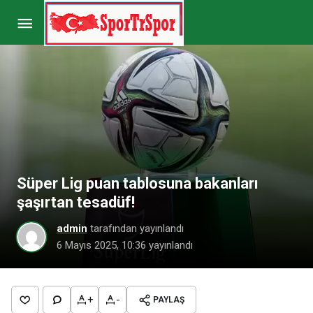
Trabzonspor isyan etmişti! Ne Trio
değerlendirdi, ne de özette yer aldı
Paylaş
Yorum Yap
Süper Lig puan tablosuna bakanları
şaşırtan tesadüf!
admin
tarafından yayınlandı
6 Mayıs 2025, 10:36
yayınlandı
+
-
PAYLAŞ