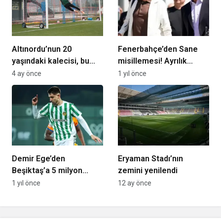
Altınordu’nun 20
Fenerbahçe’den Sane
yaşındaki kalecisi, bu
misillemesi! Ayrılık
sezon 8 penaltıdan 7’sini
kararı alan dünya yıldızı
4 ay önce
1 yıl önce
kurtardı
için harekete geçildi
Demir Ege’den
Eryaman Stadı’nın
Beşiktaş’a 5 milyon
zemini yenilendi
euro!
1 yıl önce
12 ay önce