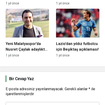
Çakır’dan kötü haber
1 yıl önce
1 yıl önce
Yeni Malatyaspor’da
Lazio’dan yıldız futbolcu
Nusret Çaylak adaylıktan
için Beşiktaş açıklaması!
çekildi
1 yıl önce
1 yıl önce
Bir Cevap Yaz
E-posta adresiniz yayınlanmayacak.
Gerekli alanlar
*
ile
işaretlenmişlerdir