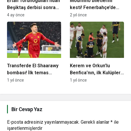
Ertan Torunoğulları’ndan
Mourinho biletlerini
Beşiktaş derbisi sonrası
kesti! Fenerbahçe’de
G.Saray’a gönderme
devre arası iki veda
4 ay önce
2 yıl önce
birden…
Transferde El Shaarawy
Kerem ve Orkun’lu
bombası! İlk temas
Benfica’nın, ilk Kulüpler
kuruldu
Dünya Kupası maçı olaylı
1 yıl önce
1 yıl önce
geçti! 3 kırmızı kart, 4
gol…
Bir Cevap Yaz
E-posta adresiniz yayınlanmayacak.
Gerekli alanlar
*
ile
işaretlenmişlerdir