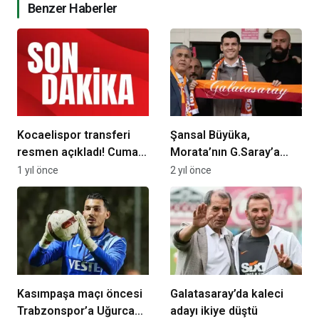
Benzer Haberler
Kocaelispor transferi
Şansal Büyüka,
resmen açıkladı! Cuma
Morata’nın G.Saray’a
günü şehre geliyor…
transferi için öne
1 yıl önce
2 yıl önce
sürdüğü şartı açıkladı
Kasımpaşa maçı öncesi
Galatasaray’da kaleci
Trabzonspor’a Uğurcan
adayı ikiye düştü