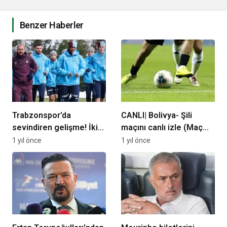
Benzer Haberler
Trabzonspor’da
CANLI| Bolivya- Şili
sevindiren gelişme! İki
maçını canlı izle (Maç
maç sonra…
linki)
1 yıl önce
1 yıl önce