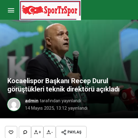
Süper Lig’e çıkardığı Kocaelispor ile yolları
ayrılan İsmet Taşdemir’e sürpriz talip
Paylaş
Yorum Yap
Kocaelispor Başkanı Recep Durul
görüştükleri teknik direktörü açıkladı
admin
tarafından yayınlandı
14 Mayıs 2025, 13:12
yayınlandı
+
-
PAYLAŞ