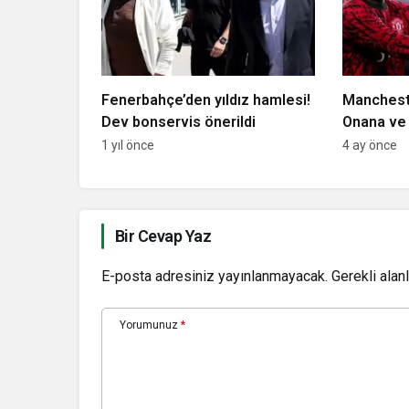
Fenerbahçe’den yıldız hamlesi!
Manchest
Dev bonservis önerildi
Onana ve 
kaderi bel
1 yıl önce
4 ay önce
Bir Cevap Yaz
E-posta adresiniz yayınlanmayacak.
Gerekli alan
Yorumunuz
*