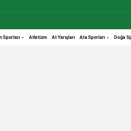
n Sporları
Atletizm
At Yarışları
Ata Sporları
Doğa Sp