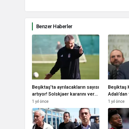
Benzer Haberler
Beşiktaş’ta ayrılacakların sayısı
Beşiktaş 
artıyor! Solskjaer kararını verdi,
Adalı’dan 
listeye bir isim daha eklendi
çağrısı
1 yıl önce
1 yıl önce