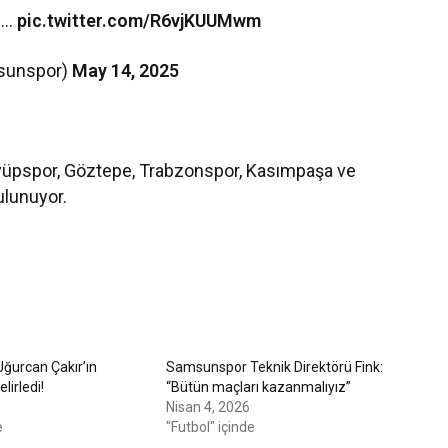
ız…
pic.twitter.com/R6vjKUUMwm
sunspor)
May 14, 2025
a Eyüpspor, Göztepe, Trabzonspor, Kasımpaşa ve
ulunuyor.
Uğurcan Çakır’ın
Samsunspor Teknik Direktörü Fink:
lirledi!
“Bütün maçları kazanmalıyız”
Nisan 4, 2026
e
"Futbol" içinde