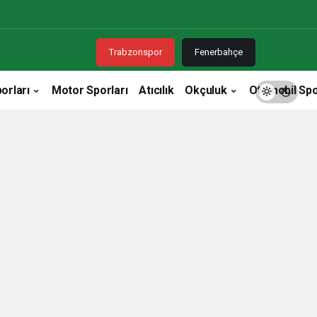
Trabzonspor
Fenerbahçe
orları
Motor Sporları
Atıcılık
Okçuluk
Otomobil Spo