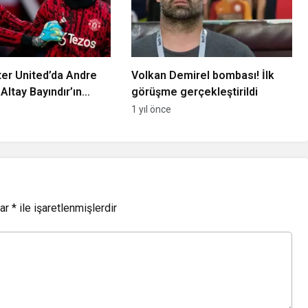
er United’da Andre
Volkan Demirel bombası! İlk
Altay Bayındır’ın
görüşme gerçekleştirildi
li oldu
1 yıl önce
lar
*
ile işaretlenmişlerdir