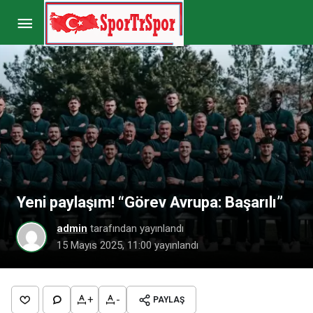
Konyaspor’da büyük kriz kapıda! Başkan
Korkmaz açıkladı…
Paylaş
Yorum Yap
Yeni paylaşım! “Görev Avrupa: Başarılı”
admin
tarafından yayınlandı
15 Mayıs 2025, 11:00
yayınlandı
+
-
PAYLAŞ