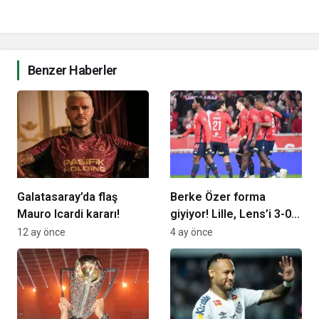
Benzer Haberler
Galatasaray’da flaş
Berke Özer forma
Mauro Icardi kararı!
giyiyor! Lille, Lens’i 3-0
mağlup etti
12 ay önce
4 ay önce