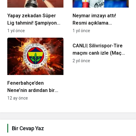
Yapay zekadan Süper
Neymar imzayı attı!
Lig tahmini! Şampiyon
Resmi açıklama…
olacak takım ve küme
1 yıl önce
1 yıl önce
düşecek ekipler…
CANLI| Silivrispor-Tire
maçını canlı izle (Maç
linki)
2 yıl önce
Fenerbahçe’den
Nene’nin ardından bir
transfer daha! Anlaşma
12 ay önce
sağlandı…
Bir Cevap Yaz