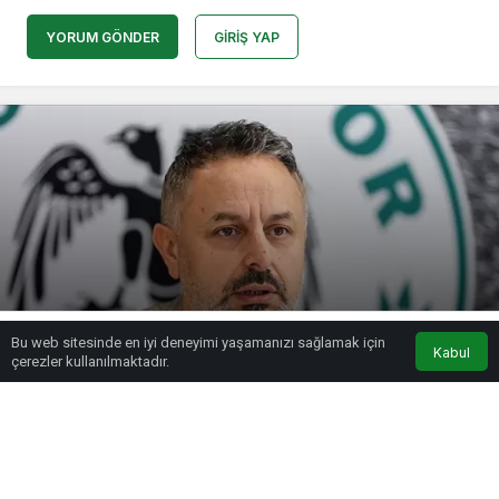
YORUM GÖNDER
GIRIŞ YAP
Konyaspor’da büyük kriz kapıda! Başkan
Bu web sitesinde en iyi deneyimi yaşamanızı sağlamak için
Korkmaz açıkladı…
Kabul
çerezler kullanılmaktadır.
admin
tarafından yayınlandı
15 Mayıs 2025, 10:24
yayınlandı