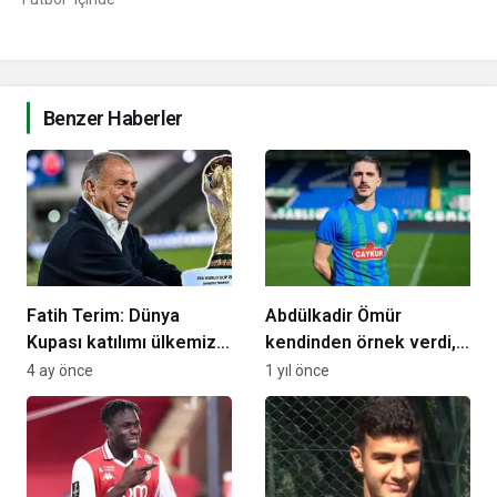
Benzer Haberler
Fatih Terim: Dünya
Abdülkadir Ömür
Kupası katılımı ülkemize
kendinden örnek verdi,
hayırlı olsun
Trabzonspor’un gençleri
4 ay önce
1 yıl önce
için taraftarlara seslendi