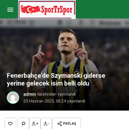
Bursaspor’da ayrılık! Veda edildi…
Paylaş
Yorum Yap
Fenerbahçe’de Szymanski giderse
yerine gelecek isim belli oldu
admin
tarafından yayınlandı
25 Haziran 2025, 06:24
yayınlandı
+
-
PAYLAŞ