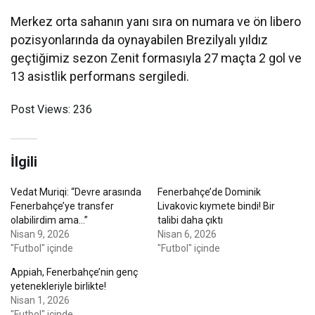
Merkez orta sahanın yanı sıra on numara ve ön libero
pozisyonlarında da oynayabilen Brezilyalı yıldız
geçtiğimiz sezon Zenit formasıyla 27 maçta 2 gol ve
13 asistlik performans sergiledi.
Post Views:
236
İlgili
Vedat Muriqi: “Devre arasında
Fenerbahçe’de Dominik
Fenerbahçe’ye transfer
Livakovic kıymete bindi! Bir
olabilirdim ama…”
talibi daha çıktı
Nisan 9, 2026
Nisan 6, 2026
"Futbol" içinde
"Futbol" içinde
Appiah, Fenerbahçe’nin genç
yetenekleriyle birlikte!
Nisan 1, 2026
"Futbol" içinde