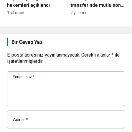
hakemleri açıklandı
transferinde mutlu sona
yakın
1 yıl önce
2 yıl önce
Bir Cevap Yaz
E-posta adresiniz yayınlanmayacak.
Gerekli alanlar
*
ile
işaretlenmişlerdir
Yorumunuz
*
Adınız
*