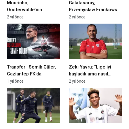
Mourinho,
Galatasaray,
Oosterwolde’nin
Przemyslaw Frankowski
alternatifini istedi, Ali
ile anlaştı! İşte
2 yıl önce
2 yıl önce
Koç devreye girdi! İşte
sözleşme süresi
teklif…
Transfer | Semih Güler,
Zeki Yavru: “Lige iyi
Gaziantep FK’da
başladık ama nasıl
bitirdiğimiz önemli”
1 yıl önce
2 yıl önce