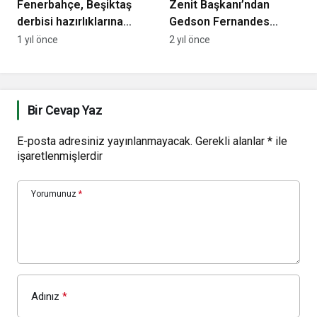
Fenerbahçe, Beşiktaş
Zenit Başkanı’ndan
derbisi hazırlıklarına
Gedson Fernandes
devam etti
açıklaması!
1 yıl önce
2 yıl önce
Bir Cevap Yaz
E-posta adresiniz yayınlanmayacak.
Gerekli alanlar
*
ile
işaretlenmişlerdir
Yorumunuz
*
Adınız
*