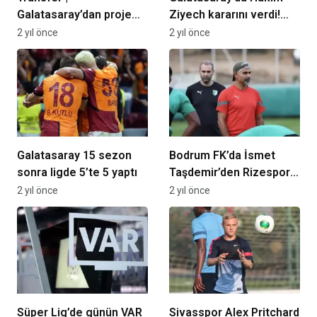
Galatasaray’dan proje
Ziyech kararını verdi!
transferi! Genç ön libero
Takım arkadaşlarına
2 yıl önce
2 yıl önce
radarda
söyledi
Galatasaray 15 sezon
Bodrum FK’da İsmet
sonra ligde 5’te 5 yaptı
Taşdemir’den Rizespor
yorumu: “Zorluk
2 yıl önce
2 yıl önce
derecesi yüksek
maçlardan biri”
Süper Lig’de günün VAR
Sivasspor Alex Pritchard