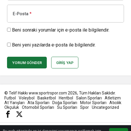
E-Posta
*
Beni sonraki yorumlar için e-posta ile bilgilendir.
Beni yeni yazılarda e-posta ile bilgilendir.
YORUM GÖNDER
GIRIŞ YAP
© Telif Hakkı www.sportrspor.com 2026, Tüm Hakları Saklıdır.
Futbol
Voleybol
Basketbol
Hentbol
Salon Sporları
Atletizm
At Yarışları
Ata Sporları
Doğa Sporları
Motor Sporları
Atıcılık
Okçuluk
Otomobil Sporları
Su Sporları
Spor
Uncategorized
Bu web sitesinde en iyi deneyimi yaşamanızı sağlamak için