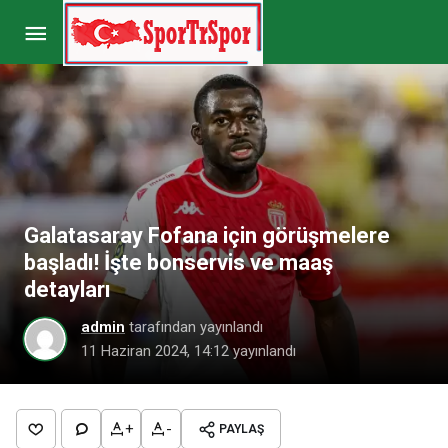
Jose Mourinho’dan flaş Ferdi Kadıoğlu kararı!
Paylaş
Yorum Yap
Galatasaray Fofana için görüşmelere
başladı! İşte bonservis ve maaş
detayları
admin
tarafından yayınlandı
11 Haziran 2024, 14:12
yayınlandı
+
-
PAYLAŞ